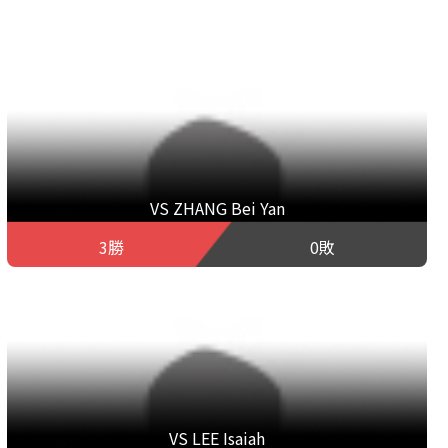
VS ZHANG Bei Yan
3勝
0敗
VS LEE Isaiah