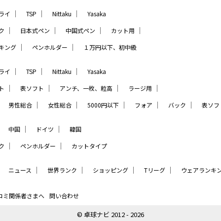
｜
｜
｜
ライ
TSP
Nittaku
Yasaka
｜
｜
｜
｜
ク
日本式ペン
中国式ペン
カット用
｜
｜
キング
ペンホルダー
１万円以下、初中級
｜
｜
｜
ライ
TSP
Nittaku
Yasaka
｜
｜
｜
｜
ト
表ソフト
アンチ、一枚、粒高
ラージ用
｜
｜
｜
｜
｜
｜
男性総合
女性総合
5000円以下
フォア
バック
表ソフ
｜
｜
｜
中国
ドイツ
韓国
｜
｜
ク
ペンホルダー
カットタイプ
｜
｜
｜
｜
｜
ニュース
世界ランク
ショッピング
Tリーグ
ウェアランキ
コミ関係者さまへ
問い合わせ
© 卓球ナビ 2012 - 2026