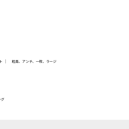
｜
ト
粒高、アンチ、一枚、ラージ
ング