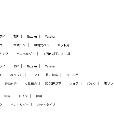
｜
｜
｜
ライ
TSP
Nittaku
Yasaka
｜
｜
｜
｜
ク
日本式ペン
中国式ペン
カット用
｜
｜
キング
ペンホルダー
１万円以下、初中級
｜
｜
｜
ライ
TSP
Nittaku
Yasaka
｜
｜
｜
｜
ト
表ソフト
アンチ、一枚、粒高
ラージ用
｜
｜
｜
｜
｜
｜
男性総合
女性総合
5000円以下
フォア
バック
表ソフ
｜
｜
｜
中国
ドイツ
韓国
｜
｜
ク
ペンホルダー
カットタイプ