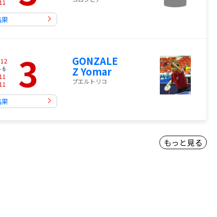
11
結果
3
GONZALE
-
12
- 6
Z Yomar
11
プエルトリコ
11
結果
もっと見る