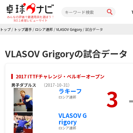
みんなの評価で最適用具を選ぼう！
NO.1卓球レビューサイト
トップ
/
トップ選手
/
ロシア連邦
/
VLASOV Grigory
/
試合データ
VLASOV Grigoryの試合データ
2017 ITTFチャレンジ・ベルギーオープン
男子ダブルス
（2017-10-31）
3
ラキーフ
ロシア連邦
VLASOV G
rigory
ロシア連邦