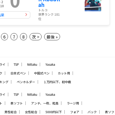
- 2
ah
 10
トルコ
世界ランク 181
結果
位
6
7
8
次 >
最後 »
｜
｜
｜
ライ
TSP
Nittaku
Yasaka
｜
｜
｜
｜
ク
日本式ペン
中国式ペン
カット用
｜
｜
キング
ペンホルダー
１万円以下、初中級
｜
｜
｜
ライ
TSP
Nittaku
Yasaka
｜
｜
｜
｜
ト
表ソフト
アンチ、一枚、粒高
ラージ用
｜
｜
｜
｜
｜
｜
男性総合
女性総合
5000円以下
フォア
バック
表ソフ