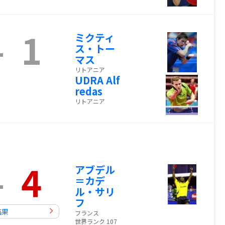
-
1
ミクティ
ス・トー
マス
リトアニア
UDRA Alf
redas
リトアニア
-
4
アブデル
＝カデ
ル・サリ
フ
結果
フランス
世界ランク 107