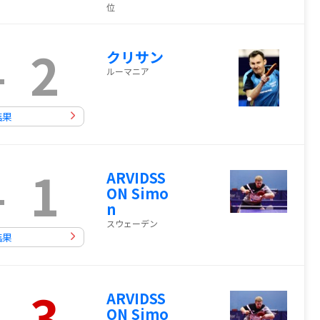
位
-
2
クリサン
ルーマニア
結果
-
1
ARVIDSS
ON Simo
n
スウェーデン
結果
-
3
ARVIDSS
ON Simo