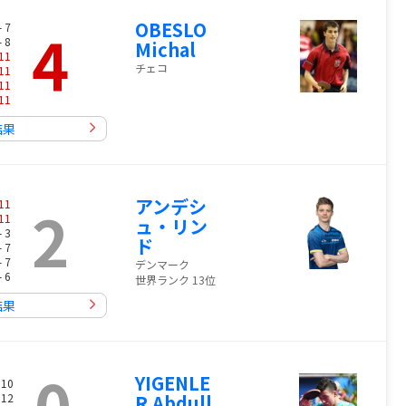
OBESLO
4
- 7
- 8
Michal
11
チェコ
11
11
11
結果
アンデシ
2
11
11
ュ・リン
- 3
ド
- 7
- 7
デンマーク
- 6
世界ランク 13位
結果
0
YIGENLE
 10
 12
R Abdull