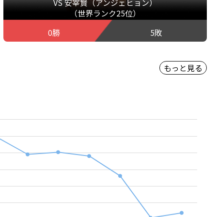
VS 安宰賢（アンジェヒョン）
（世界ランク25位）
0勝
5敗
もっと見る