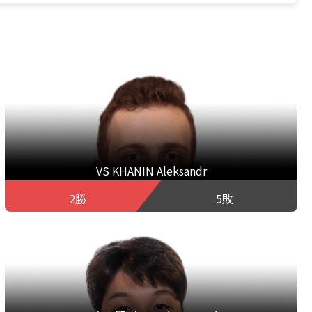
VS KHANIN Aleksandr
2勝
5敗