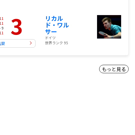
3
リカル
11
11
ド・ワル
- 9
サー
11
ドイツ
世界ランク 95
結果
もっと見る