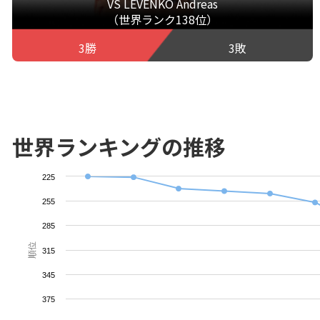
VS LEVENKO Andreas
（世界ランク138位）
3勝
3敗
世界ランキングの推移
225
255
285
順位
315
345
375