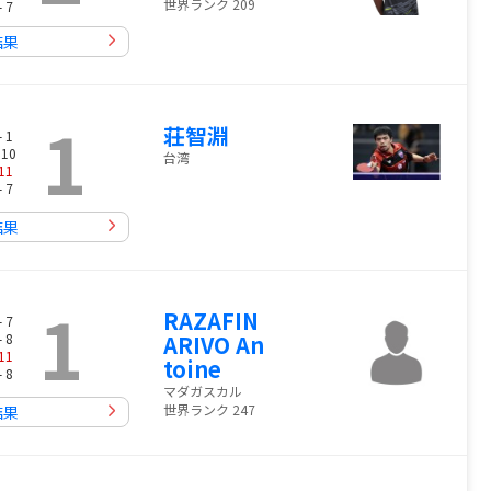
世界ランク 209
- 7
結果
1
荘智淵
- 1
 10
台湾
11
- 7
結果
1
RAZAFIN
- 7
- 8
ARIVO An
11
toine
- 8
マダガスカル
世界ランク 247
結果