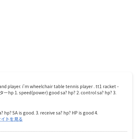
. i'm wheelchair table tennis player . tt1 racket -
 speed(power) good sa? hp? 2. control sa? hp? 3.
? hp? SA is good. 3. receive sa? hp? HP is good 4.
サイトを見る