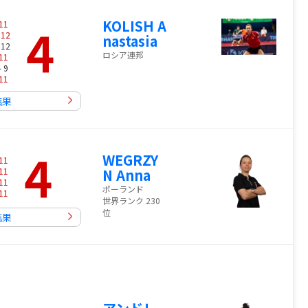
KOLISH A
4
11
-
12
nastasia
 12
ロシア連邦
11
- 9
11
結果
4
WEGRZY
11
11
N Anna
11
ポーランド
11
世界ランク 230
位
結果