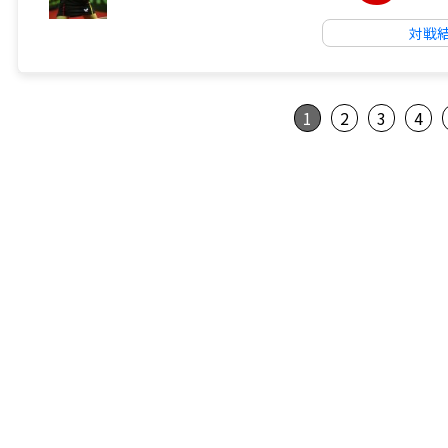
対戦
1
2
3
4