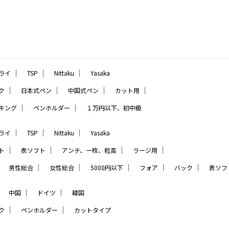
｜
｜
｜
ライ
TSP
Nittaku
Yasaka
｜
｜
｜
｜
ク
日本式ペン
中国式ペン
カット用
｜
｜
キング
ペンホルダー
１万円以下、初中級
｜
｜
｜
ライ
TSP
Nittaku
Yasaka
｜
｜
｜
｜
ト
表ソフト
アンチ、一枚、粒高
ラージ用
｜
｜
｜
｜
｜
｜
男性総合
女性総合
5000円以下
フォア
バック
表ソフ
｜
｜
｜
中国
ドイツ
韓国
｜
｜
ク
ペンホルダー
カットタイプ