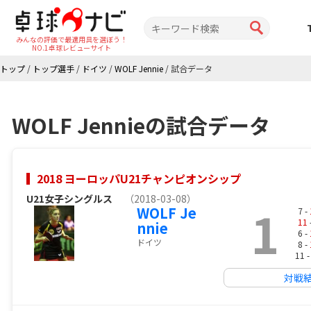
みんなの評価で最適用具を選ぼう！
NO.1卓球レビューサイト
トップ
/
トップ選手
/
ドイツ
/
WOLF Jennie
/
試合データ
WOLF Jennieの試合データ
2018 ヨーロッパU21チャンピオンシップ
U21女子シングルス
（2018-03-08）
1
WOLF Je
7 -
11
nnie
6 -
ドイツ
8 -
11 
対戦