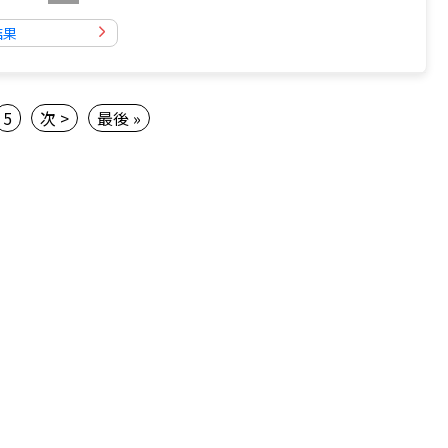
結果
5
次 >
最後 »