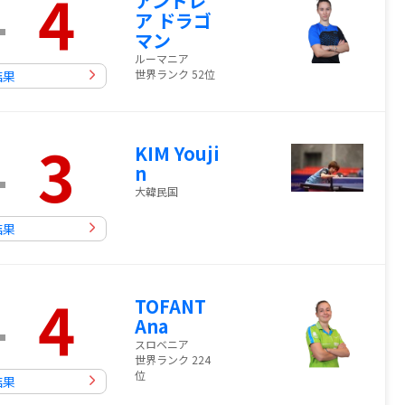
-
4
アンドレ
ア ドラゴ
マン
ルーマニア
世界ランク 52位
結果
-
3
KIM Youji
n
大韓民国
結果
-
4
TOFANT
Ana
スロベニア
世界ランク 224
位
結果