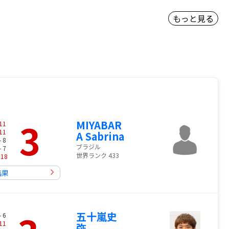
もっと見る
3
MIYABAR
11
11
A Sabrina
- 8
ブラジル
- 7
世界ランク 433
-
18
結果
五十嵐史
- 6
11
弥