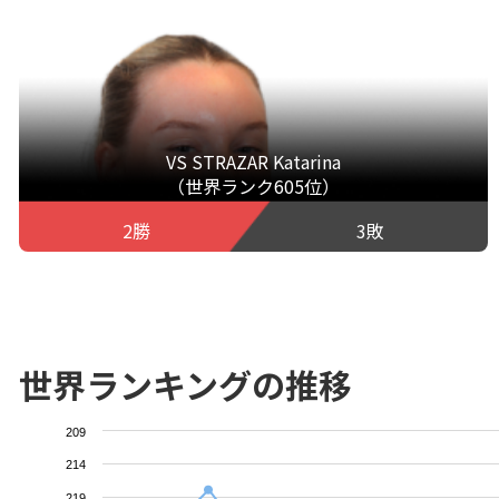
VS STRAZAR Katarina
（世界ランク605位）
2勝
3敗
世界ランキングの推移
209
214
219