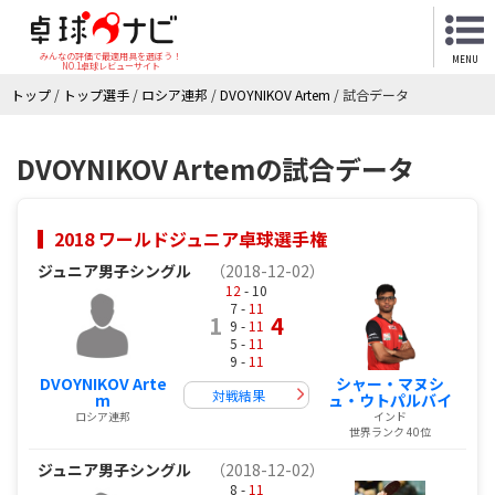
みんなの評価で最適用具を選ぼう！
MENU
NO.1卓球レビューサイト
トップ
/
トップ選手
/
ロシア連邦
/
DVOYNIKOV Artem
/
試合データ
DVOYNIKOV Artemの試合データ
2018 ワールドジュニア卓球選手権
ジュニア男子シングル
（2018-12-02）
12
- 10
7 -
11
1
4
9 -
11
5 -
11
9 -
11
DVOYNIKOV Arte
シャー・マヌシ
対戦結果
m
ュ・ウトパルバイ
ロシア連邦
インド
世界ランク 40位
ジュニア男子シングル
（2018-12-02）
8 -
11