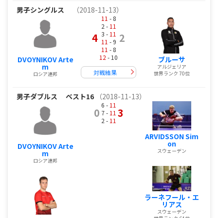
男子シングルス
（2018-11-13）
11
- 8
2 -
11
3 -
11
4
2
11
- 9
11
- 8
12
- 10
DVOYNIKOV Arte
ブルーサ
m
アルジェリア
対戦結果
世界ランク 70位
ロシア連邦
男子ダブルス
ベスト16
（2018-11-13）
6 -
11
0
3
7 -
11
2 -
11
ARVIDSSON Sim
on
DVOYNIKOV Arte
スウェーデン
m
ロシア連邦
ラーネフール・エ
リアス
スウェーデン