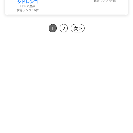
世界ランク 64位
シドレンコ
ロシア連邦
世界ランク 16位
1
2
次 >