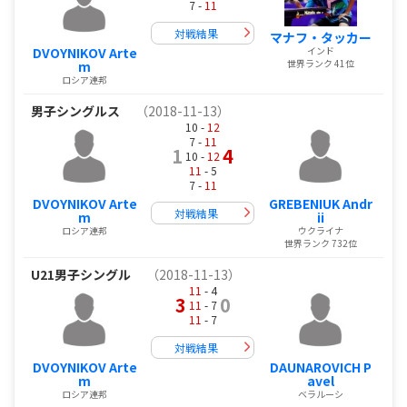
7 -
11
対戦結果
マナフ・タッカー
DVOYNIKOV Arte
インド
世界ランク 41位
m
ロシア連邦
男子シングルス
（2018-11-13）
10 -
12
7 -
11
1
4
10 -
12
11
- 5
7 -
11
DVOYNIKOV Arte
GREBENIUK Andr
対戦結果
m
ii
ロシア連邦
ウクライナ
世界ランク 732位
U21男子シングル
（2018-11-13）
11
- 4
3
0
11
- 7
11
- 7
対戦結果
DVOYNIKOV Arte
DAUNAROVICH P
m
avel
ロシア連邦
ベラルーシ