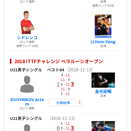
ロシア連邦
台湾
世界ランク 42位
シドレンコ
LI Hsin-Yang
ロシア連邦
世界ランク 16位
台湾
2018 ITTFチャレンジ ベラルーシオープン
U21男子シングル
ベスト64
（2018-11-13）
4 -
11
11
- 9
2
3
6 -
11
11
- 9
金光宏暢
5 -
11
日本
DVOYNIKOV Arte
対戦結果
m
ロシア連邦
U21男子シングル
（2018-11-13）
5 -
11
0
3
9 -
11