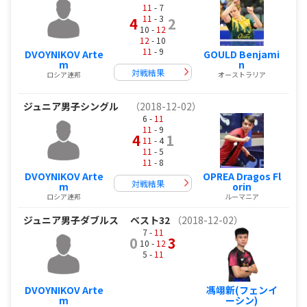
11
- 7
11
- 3
4
2
10 -
12
12
- 10
11
- 9
DVOYNIKOV Arte
GOULD Benjami
m
n
対戦結果
ロシア連邦
オーストラリア
ジュニア男子シングル
（2018-12-02）
6 -
11
11
- 9
4
1
11
- 4
11
- 5
11
- 8
DVOYNIKOV Arte
OPREA Dragos Fl
対戦結果
m
orin
ロシア連邦
ルーマニア
ジュニア男子ダブルス
ベスト32
（2018-12-02）
7 -
11
0
3
10 -
12
5 -
11
DVOYNIKOV Arte
馮翊新(フェンイ
m
ーシン)