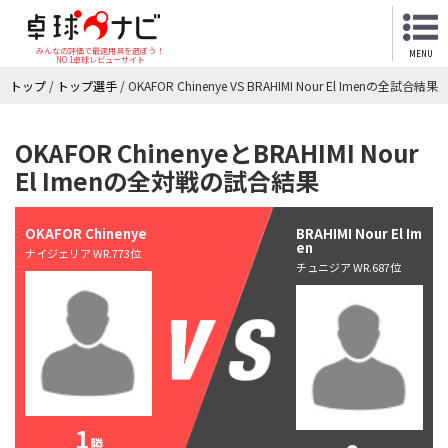
みんなの評価で最適用具を選ぼう！
MENU
NO.1卓球レビューサイト
トップ
/
トップ選手
/
OKAFOR Chinenye VS BRAHIMI Nour El Imenの全試合結果
OKAFOR ChinenyeとBRAHIMI Nour
El Imenの全対戦の試合結果
OKAFOR Chinenye
BRAHIMI Nour El Im
en
ナイジェリア WR.773位
チュニジア WR.687位
1
勝