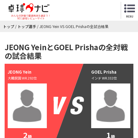
みんなの評価で最適用具を選ぼう！
MENU
NO.1卓球レビューサイト
トップ
/
トップ選手
/
JEONG Yein VS GOEL Prishaの全試合結果
JEONG YeinとGOEL Prishaの全対戦
の試合結果
JEONG Yein
GOEL Prisha
大韓民国 WR.292位
インド WR.332位
2
1
勝
勝