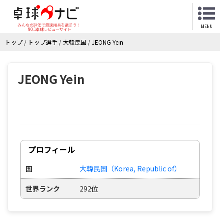
みんなの評価で最適用具を選ぼう！
MENU
NO.1卓球レビューサイト
トップ
/
トップ選手
/
大韓民国
/
JEONG Yein
JEONG Yein
プロフィール
国
大韓民国（Korea, Republic of）
世界ランク
292位