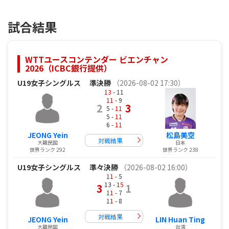
試合結果
WTTユースコンテンダー ビエンチャン
2026（ICBC銀行提供）
U19女子シングルス
準決勝
（2026-08-02 17:30）
13
- 11
11
- 9
2
3
5 -
11
5 -
11
6 -
11
JEONG Yein
松島美空
対戦結果
大韓民国
日本
世界ランク 292
世界ランク 238
U19女子シングルス
準々決勝
（2026-08-02 16:00）
11
- 5
13 -
15
3
1
11
- 7
11
- 8
対戦結果
JEONG Yein
LIN Huan Ting
大韓民国
台湾