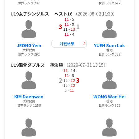
世界ランク 292
世界ランク 672
U19女子シングルス
ベスト16
（2026-08-02 11:30）
11
- 5
11
- 9
3
1
11 -
13
11
- 4
対戦結果
JEONG Yein
YUEN Sum Lok
大韓民国
香港
世界ランク 292
世界ランク 382
U19混合ダブルス
準決勝
（2026-07-31 13:15）
16
- 14
11
- 9
2
3
10 -
12
10 -
12
5 -
11
KIM Daehwan
WONG Wan Hei
大韓民国
香港
世界ランク 1256
世界ランク 926