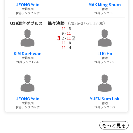
JEONG Yein
MAK Ming Shum
大韓民国
香港
世界ランク 292位
世界ランク 381
U19混合ダブルス
準々決勝
（2026-07-31 12:00）
11
- 5
9 -
11
3
2
2 -
11
11
- 8
11
- 4
KIM Daehwan
LI Ki Ho
大韓民国
香港
世界ランク 1256
世界ランク 261
JEONG Yein
YUEN Sum Lok
大韓民国
香港
世界ランク 292位
世界ランク 382
もっと見る