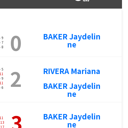
0
BAKER Jaydelin
- 9
ne
- 7
- 8
2
RIVERA Mariana
- 5
11
- 9
11
BAKER Jaydelin
- 6
ne
3
BAKER Jaydelin
11
ne
-
13
-
17