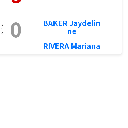
0
BAKER Jaydelin
- 5
ne
- 9
- 6
RIVERA Mariana