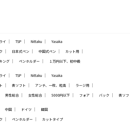
｜
｜
｜
ライ
TSP
Nittaku
Yasaka
｜
｜
｜
｜
ク
日本式ペン
中国式ペン
カット用
｜
｜
キング
ペンホルダー
１万円以下、初中級
｜
｜
｜
ライ
TSP
Nittaku
Yasaka
｜
｜
｜
｜
ト
表ソフト
アンチ、一枚、粒高
ラージ用
｜
｜
｜
｜
｜
｜
男性総合
女性総合
5000円以下
フォア
バック
表ソフ
｜
｜
｜
中国
ドイツ
韓国
｜
｜
ク
ペンホルダー
カットタイプ