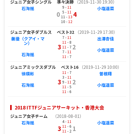
ジュニア女子シングル
準々決勝
（2019-11-30 19:30）
9 -
11
石洵揺
小塩遥菜
5 -
11
0
4
11 -
13
10 -
12
ジュニア女子ダブルス
ベスト32
（2019-11-29 17:30）
7 -
11
蒯曼（クアイ・マ
出澤杏佳
11
- 8
ン）
3
2
11
- 7
小塩遥菜
7 -
11
石洵揺
11
- 7
ジュニアミックスダブル
ベスト16
（2019-11-29 10:00）
11
- 7
徐瑛彬
曽根翔
3 -
11
3
2
9 -
11
石洵揺
小塩遥菜
11
- 5
11
- 6
2018 ITTFジュニアサーキット・香港大会
ジュニア女子チーム
（2018-08-01）
4 -
11
石洵揺
小塩遥菜
11
- 6
3
1
11
- 2