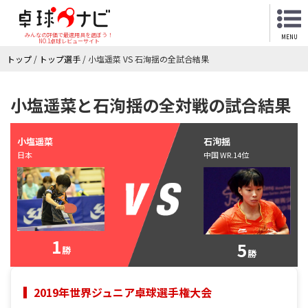
みんなの評価で最適用具を選ぼう！
MENU
NO.1卓球レビューサイト
トップ
/
トップ選手
/
小塩遥菜 VS 石洵揺の全試合結果
小塩遥菜と石洵揺の全対戦の試合結果
小塩遥菜
石洵揺
日本
中国 WR.14位
1
5
勝
勝
2019年世界ジュニア卓球選手権大会