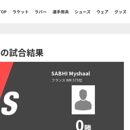
TOP
ラケット
ラバー
選手用具
シューズ
ウェア
グッズ
対戦の試合結果
SABHI Myshaal
フランス WR.575位
0
勝