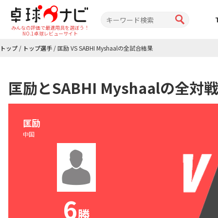
みんなの評価で最適用具を選ぼう！
NO.1卓球レビューサイト
トップ
/
トップ選手
/
匡励 VS SABHI Myshaalの全試合結果
匡励とSABHI Myshaalの全
匡励
中国
6
勝