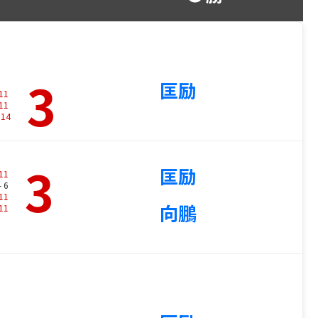
3
匡励
11
11
-
14
3
匡励
11
- 6
11
向鵬
11