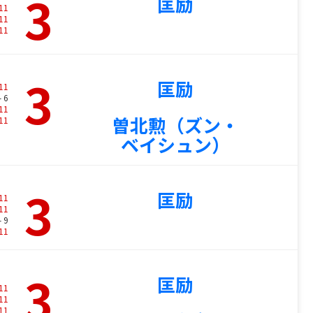
3
匡励
11
11
11
3
匡励
11
- 6
11
曽北勲（ズン・
11
ベイシュン）
3
匡励
11
11
- 9
11
3
匡励
11
11
11