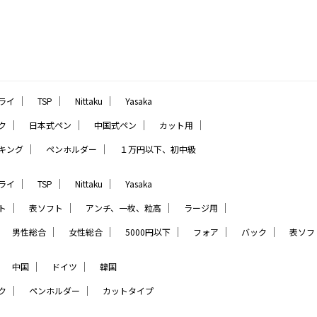
｜
｜
｜
ライ
TSP
Nittaku
Yasaka
｜
｜
｜
｜
ク
日本式ペン
中国式ペン
カット用
｜
｜
キング
ペンホルダー
１万円以下、初中級
｜
｜
｜
ライ
TSP
Nittaku
Yasaka
｜
｜
｜
｜
ト
表ソフト
アンチ、一枚、粒高
ラージ用
｜
｜
｜
｜
｜
｜
男性総合
女性総合
5000円以下
フォア
バック
表ソフ
｜
｜
｜
中国
ドイツ
韓国
｜
｜
ク
ペンホルダー
カットタイプ