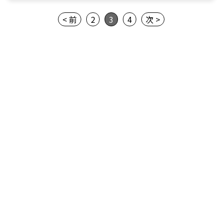
< 前
2
3
4
次 >