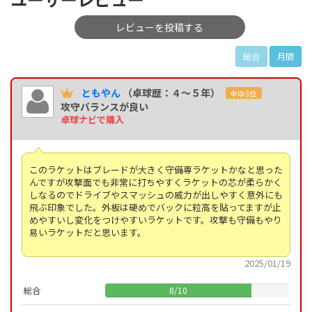
レビューを投稿する
総合
月間
ともやん
（卓球歴：４～５年）
全中3位
攻守バランスが良い
卓球ナビで購入
このラケットはブレードが大きく守備専ラケットかなと思った
んですが攻撃面でも非常に打ちやすくラケットの芯が柔らかく
しなるのでドライブやスマッシュの威力が出しやすく意外にも
飛ぶ印象でした。外板は硬めでバックに粒高を貼ってますが止
めやすいし変化をつけやすいラケットです。攻撃も守備もやり
易いラケットだと思います。
2025/01/19
総合
8
/
10