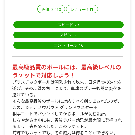
評価:
8
/
10
レビュー
1
件
スピード：7
スピン：6
コントロール：6
最高級品質のボールには、最高級レベルの
ラケットで対応しよう！
プラスチックボールは開発されて以来、日進月歩の進化を
遂げ、その品質の向上により、卓球のプレーも常に変化を
遂げている。
そんな最高品質のボールに対応すべく創り出されたのが、
この、Ｄｒ．ノウバウア グランドマスター＋。
相手コートでバウンドしてからボールが沈む設計。
しなやかさの中にも、異質ラバー効果が最大限に発揮され
るよう工夫を凝らした、このラケット。
前陣でもカットでも、その威力は侮ることができない。