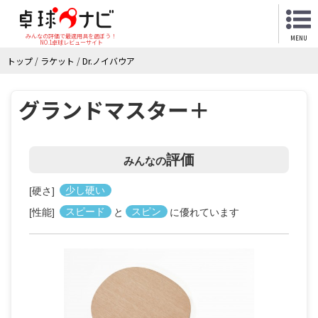
みんなの評価で最適用具を選ぼう！
MENU
NO.1卓球レビューサイト
トップ
/
ラケット
/
Dr.ノイバウア
グランドマスター＋
評価
みんなの
[硬さ]
少し硬い
[性能]
スピード
と
スピン
に優れています