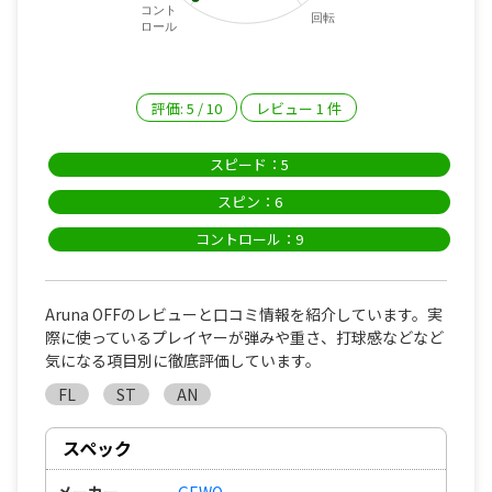
コント
回転
ロール
評価:
5
/
10
レビュー
1
件
スピード：5
スピン：6
コントロール：9
Aruna OFFのレビューと口コミ情報を紹介しています。実
際に使っているプレイヤーが弾みや重さ、打球感などなど
気になる項目別に徹底評価しています。
FL
ST
AN
スペック
メーカー
GEWO