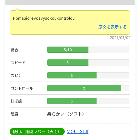
Pomalédrevosvysokoukontrolou
原文を表示する
2021/03/02
総合
5
/
10
スピード
5
スピン
6
コントロール
9
打球感
6
柔らかい（ソフト）
硬度
V＞01 Stiff
使用、推奨ラバー（表面）