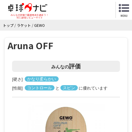
みんなの評価で最適用具を選ぼう！
MENU
NO.1卓球レビューサイト
トップ
/
ラケット
/
GEWO
Aruna OFF
評価
みんなの
[硬さ]
かなり柔らかい
[性能]
コントロール
と
スピン
に優れています