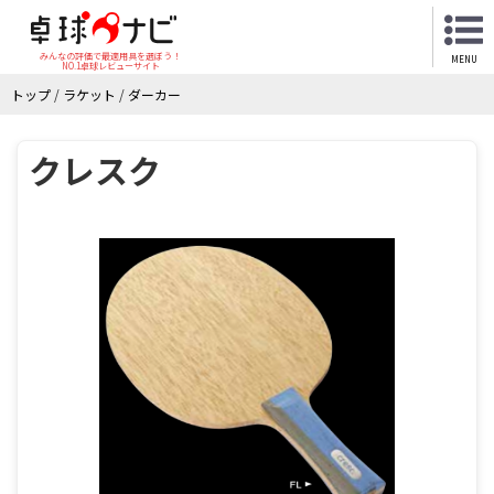
みんなの評価で最適用具を選ぼう！
MENU
NO.1卓球レビューサイト
トップ
/
ラケット
/
ダーカー
クレスク