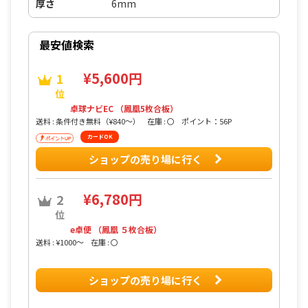
厚さ
6mm
最安値検索
¥5,600円
1
位
卓球ナビEC （鳳凰5枚合板）
送料 : 条件付き無料（¥840〜）
在庫 : 〇
ポイント：56P
カードOK
ショップの売り場に行く
¥6,780円
2
位
e卓便 （鳳凰 ５枚合板）
送料 : ¥1000〜
在庫 : 〇
ショップの売り場に行く