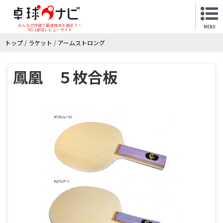
みんなの評価で最適用具を選ぼう！
MENU
NO.1卓球レビューサイト
トップ
/
ラケット
/
アームストロング
鳳凰 ５枚合板