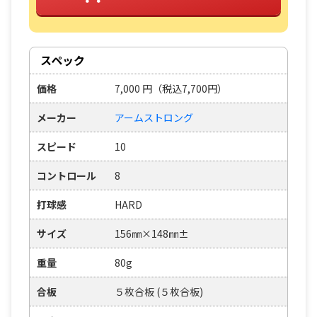
スペック
価格
7,000
円
（税込7,700円）
メーカー
アームストロング
スピード
10
コントロール
8
打球感
HARD
サイズ
156㎜×148㎜±
重量
80g
合板
５枚合板 (５枚合板)