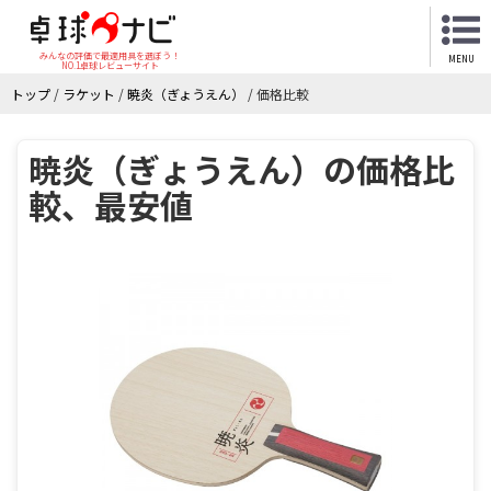
みんなの評価で最適用具を選ぼう！
MENU
NO.1卓球レビューサイト
トップ
/
ラケット
/
暁炎（ぎょうえん）
/
価格比較
暁炎（ぎょうえん）の価格比
較、最安値