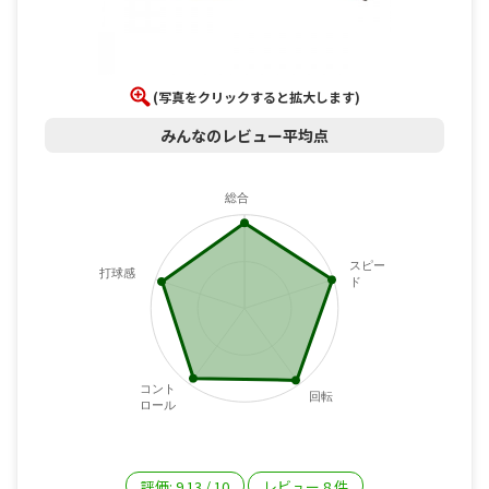
(写真をクリックすると拡大します)
みんなのレビュー平均点
総合
スピー
打球感
ド
コント
回転
ロール
評価:
9.13
/
10
レビュー
8
件