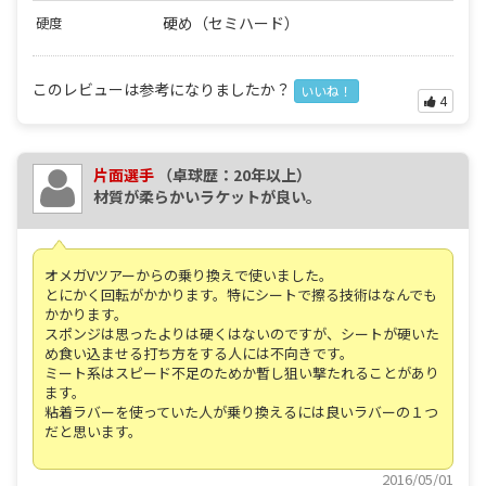
硬め（セミハード）
硬度
このレビューは参考になりましたか？
いいね！
4
片面選手
（卓球歴：20年以上）
材質が柔らかいラケットが良い。
オメガVツアーからの乗り換えで使いました。
とにかく回転がかかります。特にシートで擦る技術はなんでも
かかります。
スポンジは思ったよりは硬くはないのですが、シートが硬いた
め食い込ませる打ち方をする人には不向きです。
ミート系はスピード不足のためか暫し狙い撃たれることがあり
ます。
粘着ラバーを使っていた人が乗り換えるには良いラバーの１つ
だと思います。
2016/05/01