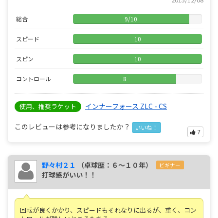
総合
9
/
10
スピード
10
スピン
10
コントロール
8
インナーフォース ZLC - CS
使用、推奨ラケット
このレビューは参考になりましたか？
いいね！
7
野々村２１
（卓球歴：６～１０年）
ビギナー
打球感がいい！！
回転が良くかかり、スピードもそれなりに出るが、重く、コン