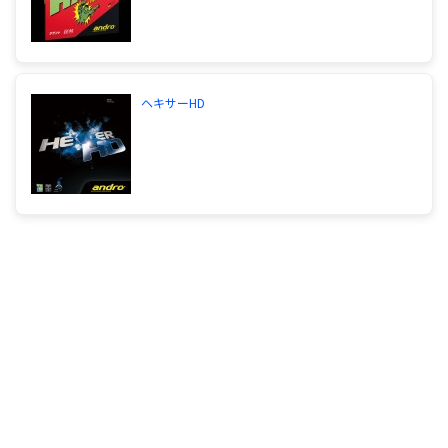
らいで、ダメになるらしいと 言う巷の噂です。 練
習頻度によって違いますが、半年か１年持つことが
有るかも、知れません。テナジーが、すぐダメにな
るなら、 ヴェガ・ジャパンも良いと思います。バッ
ク面のオススメ ですか。それなら、テナジー25FX
ヘキサーHD
も良いと思います。 男性か、女性か、分かりません
が、台から 離れないなら 25FX も良いかも。だめな
ら 64 か 64FXも有りかも。 スポンジの厚さは、厚
くらいが、良いです。80は、使った こと無いで
す。25FX 05FX 64FX は、使ったことあります。 つ
いでに 25 05 も使ったことが、あります。64 80
は、 無いです。
サイトを見る