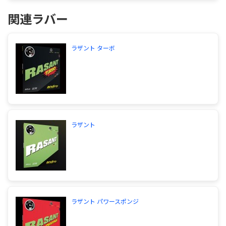
ップがでましたね、過去のラザントシリーズ よりコ
関連ラバー
ントロールがしにくくなる代わりに回転とスピード
をあげた固めのラバーらしいですが、聞いただけで
重くはなっちゃうかもだけど、SK７と凄く相性が良
い気がするのでフォア使ってみたいとは思っていま
ラザント ターボ
す。 問題はバック面なんですが、いまのラクザソフ
トじゃすこし物足りないから、ふつうのラクザにし
ようとしてますが、他にオススメできるラバーはあ
りますか？ 重さはなれると思うからあまり気にし
ません。 ラクザ７意外にも前のラケットで使いや
すかったヴェガJapanも悪くないかなと思っていま
す。 せびみなさまのウラ面のオススメラバーを教え
ラザント
てください 自分の今のところの候補は通常ラクザ
７とヴェガJapanです 金銭は気にしません！ 最後
に、テナジー80を使ったことある人はぜひ感想を聞
かしてください！ よろしくお願いします。
お金に糸目をつけなくて良いなら、テナジー でし
ょう。羨ましいです。 フォアだと05か05FX 厚が、
良いです。 バックだと64か64FX 厚が、良いです。
ラザント パワースポンジ
腕力が、ある人 05 64 厚 腕力が、無い人 05FX 64FX
厚 が、良いかもです。 但しテナジーは、３ヶ月く