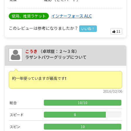
インナーフォース ALC
使用、推奨ラケット
このレビューは参考になりましたか？
いいね！
11
こうき
（卓球歴：２～３年）
ラザントパワーグリップについて
約一年使っていますが最高です❗️
2016/02/06
総合
10
/
10
スピード
8
スピン
10