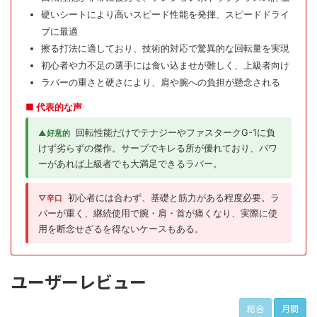
硬いシートにより高いスピード性能を発揮、スピードドライ
ブに最適
擦る打法に適しており、技術的対応で驚異的な回転量を実現
初心者や力不足の選手には食い込ませが難しく、上級者向け
ラバーの重さと硬さにより、肩や腕への負担が懸念される
■ 代表的な声
回転性能だけでテナジーやファスタークG-1に負
▲好意的
けず劣らずの傑作。サーブでキレる所が優れており、パワ
ーがあれば上級者でも大満足できるラバー。
初心者には合わず、基礎と筋力がある程度必要。ラ
▽辛口
バーが重く、継続使用で腕・肩・首が痛くなり、実際に使
用を断念せざるを得ないケースもある。
ユーザーレビュー
総合
月間