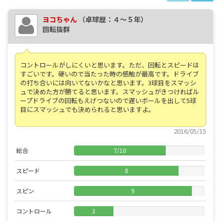
ヨコちゃん
（卓球歴：４～５年）
回転抜群
コントロールがしにくいと思います。ただ、回転とスピードは
すごいです。硬いので当たった時の感触が最高です。ドライブ
の打ち合いには向いてないかなと思います。3球目をスマッシ
ュで決めた方が勝てると思います。スマッシュがきつければル
ープドライブの回転もえげつないので遅いボールを出して5球
目にスマッシュでも決められると思いますよ。
2016/05/15
総合
7
/
10
スピード
8
スピン
9
コントロール
3