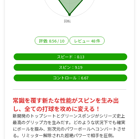
回転
評価:
8.56
/
10
レビュー
48
件
スピード：8.13
スピン：9.19
コントロール：6.67
常識を覆す新たな性能がスピンを生み出
し、全ての打球を攻めに変える！
新開発のトップシートとグリーンスポンジがシリーズ史上
最高のグリップ力を生みだす。どのような状況下でも確実
にボールを掴み、別次元のパワーボールへコンバートさせ
る。リミッター解除された超絶パワーで相手を圧倒。