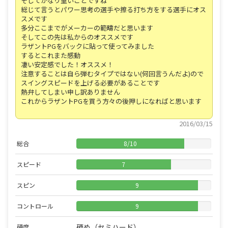
そしてかなり重いことですね
総じて言うとパワー思考の選手や擦る打ち方をする選手にオス
スメです
多分ここまでがメーカーの範疇だと思います
そしてこの先は私からのオススメです
ラザントPGをバックに貼って使ってみました
するとこれまた感動
凄い安定感でした！オススメ！
注意することは自ら弾むタイプではない(何回言うんだよ)ので
スイングスピードを上げる必要があることです
熱弁してしまい申し訳ありません
これからラザントPGを買う方々の後押しになればと思います
2016/03/15
総合
8
/
10
スピード
7
スピン
9
コントロール
9
硬め（セミハード）
硬度