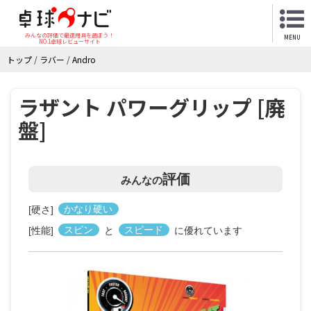
みんなの評価で最適用具を選ぼう！
MENU
NO.1卓球レビューサイト
トップ
/
ラバー
/
Andro
ラザント パワーグリップ [廃
盤]
評価
みんなの
[硬さ]
かなり硬い
[性能]
スピン
と
スピード
に優れています