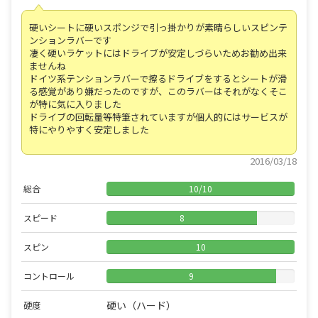
硬いシートに硬いスポンジで引っ掛かりが素晴らしいスピンテ
ンションラバーです
凄く硬いラケットにはドライブが安定しづらいためお勧め出来
ませんね
ドイツ系テンションラバーで擦るドライブをするとシートが滑
る感覚があり嫌だったのですが、このラバーはそれがなくそこ
が特に気に入りました
ドライブの回転量等特筆されていますが個人的にはサービスが
特にやりやすく安定しました
2016/03/18
総合
10
/
10
スピード
8
スピン
10
コントロール
9
硬い（ハード）
硬度