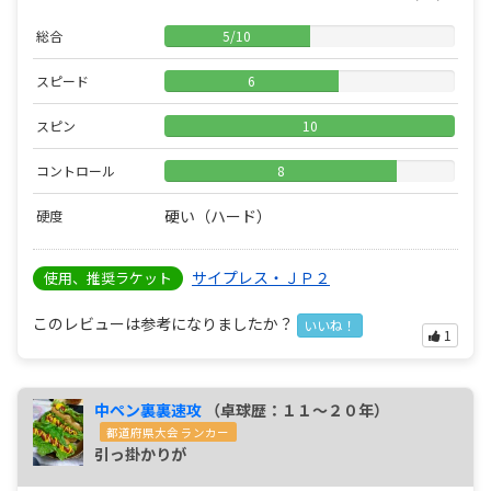
総合
5
/
10
スピード
6
スピン
10
コントロール
8
硬い（ハード）
硬度
サイプレス・ＪＰ２
使用、推奨ラケット
このレビューは参考になりましたか？
いいね！
1
中ペン裏裏速攻
（卓球歴：１１～２０年）
都道府県大会 ランカー
引っ掛かりが