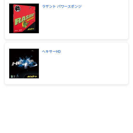
バーにする方がいいでしょう。色々な技術を覚える
ことのできる、エクステンドやヴェガヨーロッパな
ラザント パワースポンジ
どがいいですね。どうしてもラザント系がいいのな
ら、やはりラケットは軽くしたいですね。
サイトを見る
卓球のラバーのことについて質問します。以下のラ
ヘキサーHD
バーの重量、スピード比較、スピン比較をおねがい
します。あと、このなかでラバーをオススメしてく
ださるかた、または違うラバーでいいラバーがある
というかたは、バックにつかうということを前提に
おいてください。・テナジー05or05-FX(中)・ブル
ーファイアＭ１orＭ２(１，８)・ラザント(１．
７)・アクーダＳ１ターボ(１．８)・テナジー２５or
２５-FX(中)・スピンアート(中)・天弓パワー(中)・
ラクザ７(中)・ファスタークS－１(中)・ファスター
クG-1(中)大変だとは承知しておりますが、どう
ぞ、ご回答よろしくおねがいします。
重いラバーテナジー05、05FXテナジー25、25FXス