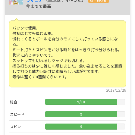
脱・初心者
今までで最高
バックで使用。
最初はとても弾む印象。
慣れてくるとボールを自分のモノにして打っている感じにな
る。
ミート打ちとスピンをかける時とをはっきり打ち分けられる。
状況に応じやすいです。
スットップも切れるしツッツキも切れる。
擦る打ち方は少し難しく感じました。食い込ませることを意識
して打つと威力回転共に素晴らしい球が打てます。
寿命は遅くて4週間くらいです。
2017/12/26
総合
9
/
10
スピード
9
スピン
9