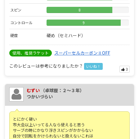
スピン
8
コントロール
9
硬め（セミハード）
硬度
スーパーセルカーボンⅡOFF
使用、推奨ラケット
このレビューは参考になりましたか？
いいね！
3
むずい
（卓球歴：２～３年）
つかいづらい
とにかく硬い
市大会以上いってる人なら使えると思う
サーブの時にかなり浮きスピンがかからない
自分で回転をかけられないと扱えないこれは