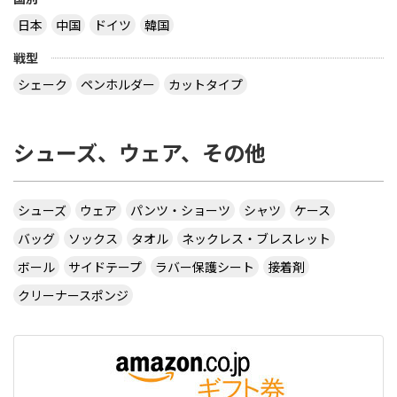
す。フォアはヴェガプロ、バックはラザンドターボ
日本
中国
ドイツ
韓国
でいいと思います。ラケットですか、、一応軽いも
のがいいと思いますのでイシュリオン、ホーリーク
戦型
ラウン、王道あたりだと思います。参考になりまし
たか？捕足ラザントは普通のラバーと比べて一か月
シェーク
ペンホルダー
カットタイプ
ほど寿命が短いです。他のものだとバタフライ社の
ラウンデル、ブライススピードがおすすめですね。
ラケットだと廃盤になりますがメイスや水谷隼、
シューズ、ウェア、その他
sk7などがいいですね。
サイトを見る
シューズ
ウェア
パンツ・ショーツ
シャツ
ケース
アンドロのラザントってドライブ(ループ)掛かりや
バッグ
ソックス
タオル
ネックレス・ブレスレット
すいですか?というか、一般的なラバーと比べて違
いは有りますか?できる限り詳しく教えてくださ
ボール
サイドテープ
ラバー保護シート
接着剤
い。
クリーナースポンジ
力のある人にはすごくかかります。しかし、中学生
やレディースの方だとあまりお勧めは出来ません。
テナジーと同じ気泡が荒いタイプのスポンジを採用
しており、食い込ませて打つと、ラバーがものすご
く引っかかってかかりますが、卓球歴の少ない型に