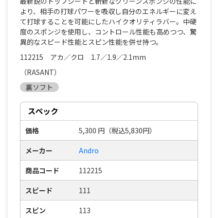
最新鋭のトップシートと斬新なグリーンスポンジの性能に
より、相手の打球パワーを吸収し自分のエネルギーに変え
て打球することを可能にしたハイクオリティラバー。中硬
度のスポンジを使用し、コントロール性能も高めつつ、驚
異的なスピード性能とスピン性能を併せ持つ。
112215 アカ／クロ 1.7／1.9／2.1mm
（RASANT）
裏ソフト
スペック
価格
5,300
円
（税込5,830円）
メーカー
Andro
商品コード
112215
スピード
111
スピン
113