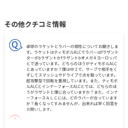
その他クチコミ情報
卓球のラケットとラバーの相性についてお聞きしま
す。ラケットはティモボルALCでラバーはfラザント
ターボbラザントかfラザントbオメガ４ヨーロッパ
とで迷っています。どちらのほうがティモボルALC
とあっていますか？僕は中２で、サーブで相手をく
ずしてスマッシュやドライブで点を取っています。
超攻撃型で回転を重視しています。また、ティモボ
ルALCとインナーフォースALCとでは、どちらのほ
うがラザントと僕に合っていますか？また、インナ
ーフォースＡＬＣには、どのラバーが合っています
か？長くなってすみませんが、出来れば早く回答を
お願いします。
バランスを考えるなら、ラザント&オメガ。ラザン
ト&ラザントは、重さがヤバそう。インナーかティ