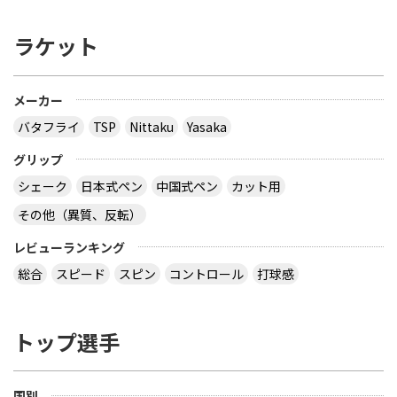
テナジー６４は弾みすぎると感じることがあるので
バック面にはオススメしません（フォアならいいと
ラケット
思いますが）ファスタークＧ１も良いと思います。
テナジーに比べて弾まないですが、ちょうどいい弾
みになると思います。エクステンドＨＳもスピー
ド、回転、価格ともに満足できると思います。てい
メーカー
うか前陣で勝負するのにラザントでいいんですか？
バタフライ
TSP
Nittaku
Yasaka
テナジー０５より弾みますよ。自分的には両面０５
でも良いと思います。
サイトを見る
グリップ
シェーク
日本式ペン
中国式ペン
カット用
その他（異質、反転）
ラケットとラバーラバーをラザントかヴェガプロに
しようと思っていますラザントをバックで使いたい
レビューランキング
と思っているのですがこの場合、フォアはどっちの
総合
スピード
スピン
コントロール
打球感
方がいいのでしょうか？それとも両面ヴェガプロほ
うがいいのでしょうか？またそれに合うラケットっ
て何ですか？あとラザントってどれが一番おすすめ
ですか？質問多いですがよろしくお願いしますちな
トップ選手
みに今は両面ヴェガプロ使っています
最初に言っておきますが、ラザントはかなり重いで
国別