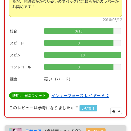
ただ、打球感がかなり硬いのでバックには軟らかめのラバーが
お奨めです！
2016/06/12
総合
9
/
10
スピード
9
スピン
10
コントロール
9
硬い（ハード）
硬度
インナーフォース レイヤー ALC
使用、推奨ラケット
このレビューは参考になりましたか？
いいね！
14
ラザニア
（卓球歴：４～５年）