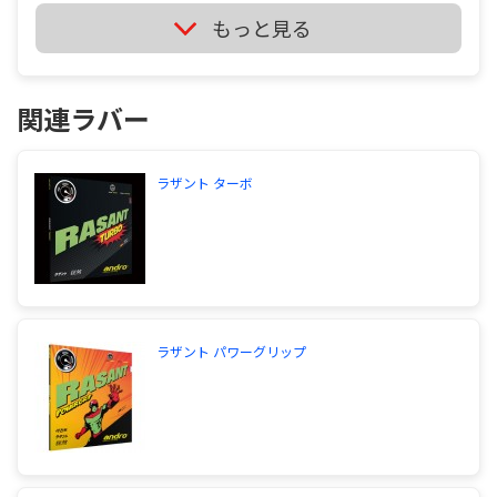
モボルは、質問者さんの好みで。初速を重視する
もっと見る
か、球持ちを重視するか。ティモボルALCは、軽め
ですが、インナーは重くなることも。超攻撃型な
ら、軽さは武器ですよ。また、超攻撃型と呼ばれる
関連ラバー
人ほど、ラケットは安定志向になることが多いです
(むしろ、オールラウンド型の方が弾むラケットを
使ってたり)。
サイトを見る
ラザント ターボ
卓球 ラケット ラバーについてです僕はドライブ型
です卓球歴２年目ですラケット ｓｋ７ラバー F ラ
ザントターボ B ラザントこの組あわせどうおもいま
すか？ラケットはsk7でもいいですか？
ラザント パワーグリップ
やはりとても重たいです。ラザントもラザントター
ボも7枚との組み合わせは悪くないと思いますが、
軽めの特殊素材ラケットでも良い気がします。ま
た、最近出たSK7タクティスもいいと思います。や
はりまだ卓球歴が二年ですと、重たいラケットは良
くないです。それか、ラバーを軽くて使いやすいラ