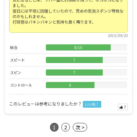
ました。
翌日には平坦に回復していたので、荒めの気泡スポンジ特有な
のかもしれません。
打球音はバキンバキンと気持ち良く鳴ります。
2015/09/23
総合
8
/
10
スピード
7
スピン
7
コントロール
6
このレビューは参考になりましたか？
いいね！
7
1
2
次 >