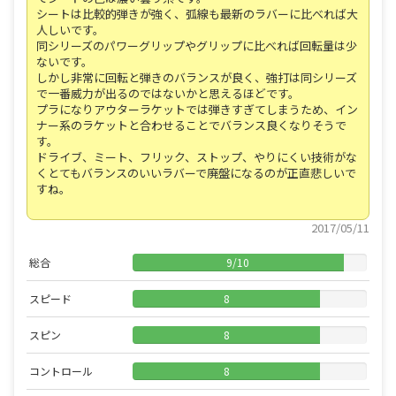
シートは比較的弾きが強く、弧線も最新のラバーに比べれば大
人しいです。
同シリーズのパワーグリップやグリップに比べれば回転量は少
ないです。
しかし非常に回転と弾きのバランスが良く、強打は同シリーズ
で一番威力が出るのではないかと思えるほどです。
プラになりアウターラケットでは弾きすぎてしまうため、イン
ナー系のラケットと合わせることでバランス良くなりそうで
す。
ドライブ、ミート、フリック、ストップ、やりにくい技術がな
くとてもバランスのいいラバーで廃盤になるのが正直悲しいで
すね。
2017/05/11
総合
9
/
10
スピード
8
スピン
8
コントロール
8