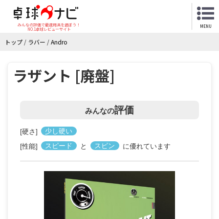
みんなの評価で最適用具を選ぼう！
MENU
NO.1卓球レビューサイト
トップ
/
ラバー
/
Andro
ラザント [廃盤]
評価
みんなの
[硬さ]
少し硬い
[性能]
スピード
と
スピン
に優れています