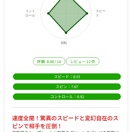
コント
スピー
ロール
ド
回転
評価:
8.08
/
10
レビュー
12
件
スピード：8.33
スピン：7.67
コントロール：6.92
速度全開！驚異のスピードと変幻自在のス
ピンで相手を圧倒！