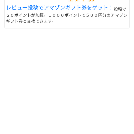
はおすすめできません。
サイトを見る
レビュー投稿でアマゾンギフト券をゲット！
投稿で
２０ポイントが加算。１０００ポイントで５００円分のアマゾン
ギフト券と交換できます。
卓球 ラケット5枚合板で、打球感がよくてゴリゴリ
回転かけていけるラケットはありますか？STでコ
スパのいいものがいいです。5枚合板以外でも、回
転がかけやすいものでオススメがあれば教えてくだ
さい。コルベルやバイオリンは好きでした。使って
いるラバーはF:月pro2.0mm36°B:ラザントMAXで
す。参考までに。
ティモボルW5 パワードライブメイスパフォーマン
ス３つとも、バタフライです。
サイトを見る
卓球のラバーのことで質問です。フォアにアンドロ
のラザントを使ってみたいと思っているのですが、
三種類あってどれにしようか迷っています。三種類
買うにしても、お金がないし失敗したことを考える