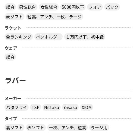
だ、重さによって弾みは変わるので、弾みが欲しけ
総合
男性総合
女性総合
5000円以下
フォア
バック
れば重めの個体を選べばいいと思います。②しなり
を感じやすいのは、アコースティック>ローズウッ
表ソフト
粒高、アンチ、一枚、ラージ
ド>インナーフォースの順でしょう。③も②と同じ
です。④は打球感の好み次第ですね。アコースティ
ラケット
ックを選べば、しなりがあり球は上向きに飛びやす
全ランキング
ペンホルダー
１万円以下、初中級
いですので一番飛距離がでるかもしれません。ロー
ズウッドは上板が硬いので、若干球離れが早くやや
ウェア
直線的、インナーフォースはこの中では一番直線的
かもしれません。私でしたら、バランスのいいロー
総合
ズウッドを選びます。
サイトを見る
ラバー
卓球に関してです。フォティーノライトに両面テナ
ジー05を張ってるんですがドライブ型から前陣ドラ
メーカー
イブ型にするのでフォティーノライトに合うラバー
を教えてください。フォア面はアンドロのラザント
バタフライ
TSP
Nittaku
Yasaka
XIOM
を張るつもりです出来ればハイテンションラバーで
タイプ
お願します
裏ソフト
表ソフト
一枚、アンチ、粒高
ラージ用
テナジーシリーズなら何でも合うと思います。でも