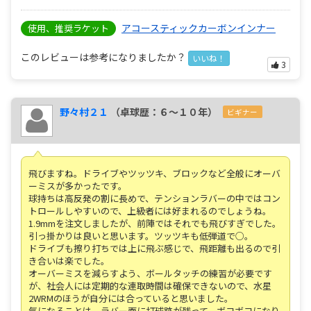
アコースティックカーボンインナー
使用、推奨ラケット
このレビューは参考になりましたか？
いいね！
3
野々村２１
（卓球歴：６～１０年）
ビギナー
飛びますね。ドライブやツッツキ、ブロックなど全般にオーバ
ーミスが多かったです。
球持ちは高反発の割に長めで、テンションラバーの中ではコン
トロールしやすいので、上級者には好まれるのでしょうね。
1.9mmを注文しましたが、前陣ではそれでも飛びすぎでした。
引っ掛かりは良いと思います。ツッツキも低弾道で○。
ドライブも擦り打ちでは上に飛ぶ感じで、飛距離も出るので引
き合いは楽でした。
オーバーミスを減らすよう、ボールタッチの練習が必要です
が、社会人には定期的な連取時間は確保できないので、水星
2WRMのほうが自分には合っていると思いました。
気になることは、ラバー面に打球跡が残って、ボコボコになり