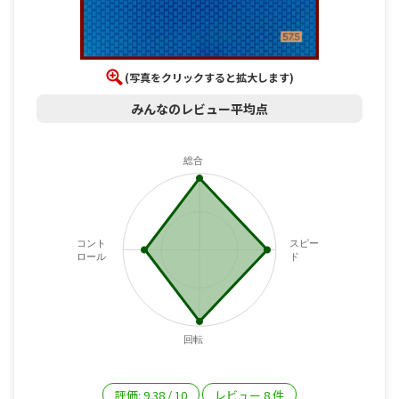
(写真をクリックすると拡大します)
みんなのレビュー平均点
総合
コント
スピー
ロール
ド
回転
評価:
9.38
/
10
レビュー
8
件