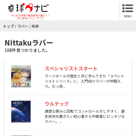
みんなの評価で最適用具を選ぼう！
MENU
NO.1卓球レビューサイト
トップ
/
ラバー
/
検索
Nittakuラバー
108件見つかりました。
スペシャリストスタート
ラージボールの歴史と共に歩んできた「スペシャ
リストシリーズ」に、入門向けラバーが仲間入
り。引っ掛...
ウルテック
適度な弾みと回転でコントロールがしやすく、基
本技術を磨きたい初心者から中級者にピッタリな
ラバー。...