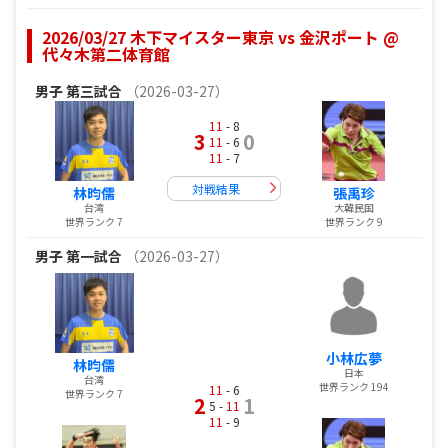
2026/03/27 木下マイスター東京 vs 金沢ポート @
代々木第二体育館
男子
第三試合
（2026-03-27）
11
- 8
3
0
11
- 6
11
- 7
対戦結果
林昀儒
張禹珍
台湾
大韓民国
世界ランク 7
世界ランク 9
男子
第一試合
（2026-03-27）
小林広夢
林昀儒
日本
台湾
世界ランク 194
11
- 6
世界ランク 7
2
1
5 -
11
11
- 9