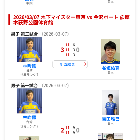
日本
中国
2026/03/07 木下マイスター東京 vs 金沢ポート @厚
木荻野公園体育館
男子
第三試合
（2026-03-07）
11
- 6
3
0
11
- 3
11
- 3
対戦結果
林昀儒
谷垣佑真
台湾
日本
世界ランク 7
男子
第一試合
（2026-03-07）
林昀儒
吉田雅己
台湾
日本
世界ランク 7
11
- 9
2
0
11
- 9