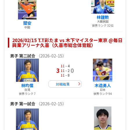
林鐘勲
大韓民国
閻安
世界ランク 32位
中国
2026/02/15 T.T彩たま vs 木下マイスター東京 @毎日
興業アリーナ久喜（久喜市総合体育館）
男子
第二試合
（2026-02-15）
11
- 4
3
0
11
- 2
11
- 8
対戦結果
林昀儒
木造勇人
台湾
日本
世界ランク 7
世界ランク 94
男子
第一試合
（2026-02-15）