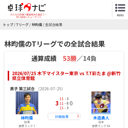
みんなの評価で最適用具を選ぼう！
MENU
NO.1卓球レビューサイト
トップ
/
Tリーグ
/
林昀儒
/
全試合結果
林昀儒のTリーグでの全試合結果
通算成績
53勝
／
14負
2026/07/25 木下マイスター東京 vs T.T彩たま @新竹
県立体育館
男子
第三試合
（2026-07-25）
11
- 3
3
0
11
- 8
11
- 3
対戦結果
林昀儒
木造勇人
台湾
日本
世界ランク 7
世界ランク 94