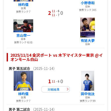
小野泰和
林昀儒
日本
台湾
世界ランク 345
11
- 6
2
0
世界ランク 7
11
- 7
吉山僚一
日本
有延大夢
世界ランク 61位
日本
2025/11/14 金沢ポート vs 木下マイスター東京 @イ
オンモール白山
男子
第五試合
（2025-11-14）
1
0
11
- 6
対戦結果
林昀儒
田中佑汰
台湾
日本
世界ランク 7
世界ランク 99
男子
第二試合
（2025-11-14）