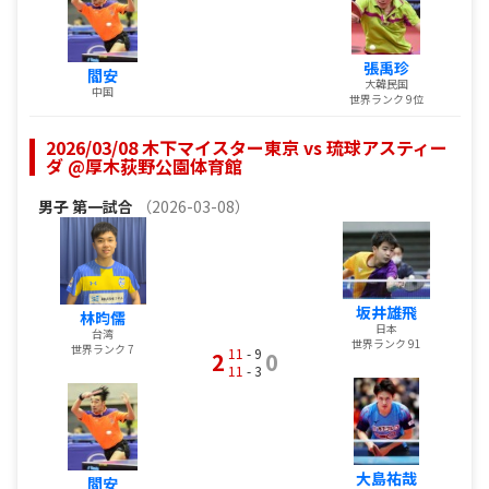
張禹珍
閻安
大韓民国
中国
世界ランク 9位
2026/03/08 木下マイスター東京 vs 琉球アスティー
ダ @厚木荻野公園体育館
男子
第一試合
（2026-03-08）
坂井雄飛
林昀儒
日本
台湾
世界ランク 91
世界ランク 7
11
- 9
2
0
11
- 3
大島祐哉
閻安