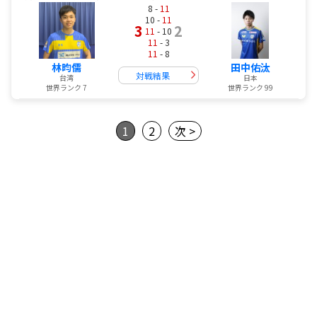
8 -
11
10 -
11
3
2
11
- 10
11
- 3
11
- 8
林昀儒
田中佑汰
対戦結果
台湾
日本
世界ランク 7
世界ランク 99
1
2
次 >