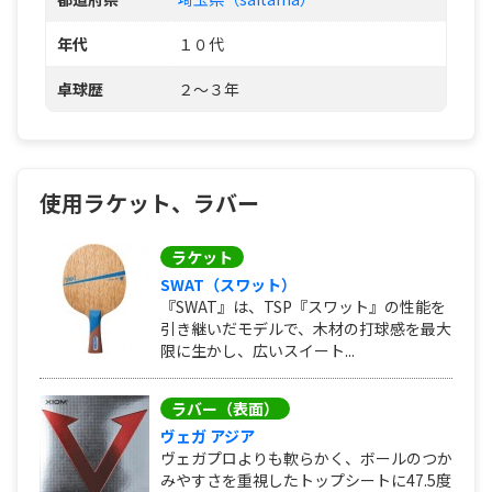
年代
１０代
卓球歴
２～３年
使用ラケット、ラバー
ラケット
SWAT（スワット）
『SWAT』は、TSP『スワット』の性能を
引き継いだモデルで、木材の打球感を最大
限に生かし、広いスイート...
ラバー（表面）
ヴェガ アジア
ヴェガプロよりも軟らかく、ボールのつか
みやすさを重視したトップシートに47.5度