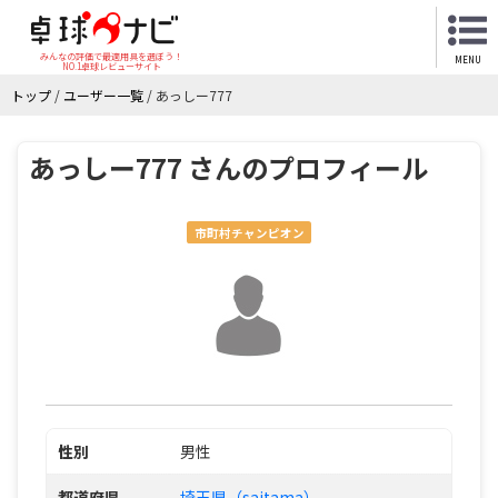
みんなの評価で最適用具を選ぼう！
MENU
NO.1卓球レビューサイト
トップ
/
ユーザー一覧
/
あっしー777
あっしー777 さんのプロフィール
市町村チャンピオン
性別
男性
都道府県
埼玉県（saitama）