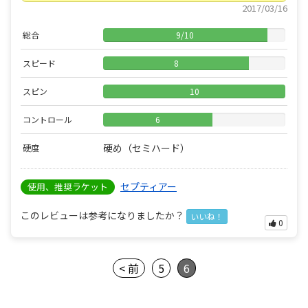
2017/03/16
総合
9
/
10
スピード
8
スピン
10
コントロール
6
硬め（セミハード）
硬度
セプティアー
使用、推奨ラケット
このレビューは参考になりましたか？
いいね！
0
< 前
5
6