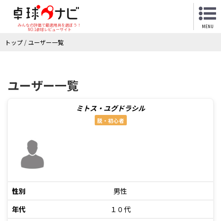
みんなの評価で最適用具を選ぼう！
MENU
NO.1卓球レビューサイト
トップ
/
ユーザー一覧
ユーザー一覧
ミトス・ユグドラシル
脱・初心者
性別
男性
年代
１０代