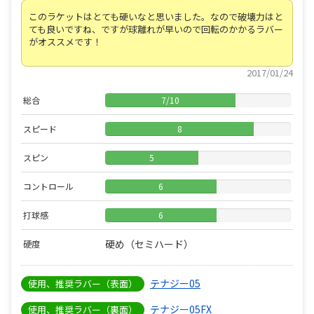
このラケットはとても硬いなと思いました。なので破壊力はと
ても良いですね、ですが球離れが早いので回転のかかるラバー
がオススメです！
2017/01/24
総合
7
/
10
スピード
8
スピン
5
コントロール
6
打球感
6
硬め（セミハード）
硬度
テナジー05
使用、推奨ラバー（表面）
テナジー05FX
使用、推奨ラバー（裏面）