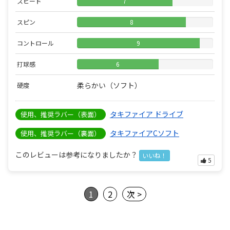
スピード
7
スピン
8
コントロール
9
打球感
6
柔らかい（ソフト）
硬度
タキファイア ドライブ
使用、推奨ラバー（表面）
タキファイアCソフト
使用、推奨ラバー（裏面）
このレビューは参考になりましたか？
いいね！
5
1
2
次 >