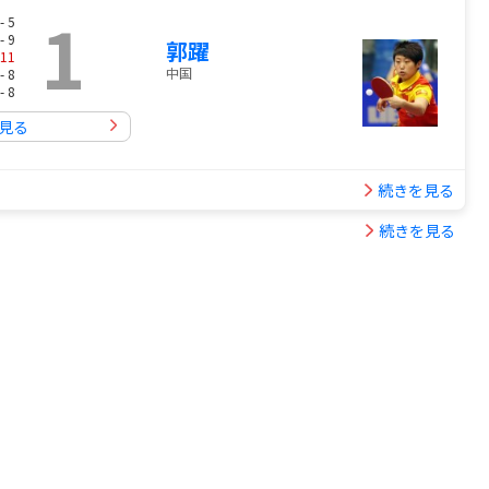
1
- 5
- 9
郭躍
11
中国
- 8
- 8
見る
続きを見る
続きを見る