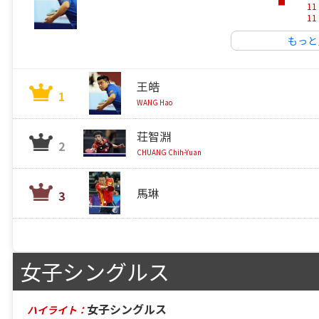
11
11
もっと
王皓
1
WANG Hao
荘智淵
2
CHUANG Chih-Yuan
馬琳
3
女子シングルス
女子シングルス
ハイライト：