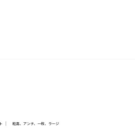
｜
ト
粒高、アンチ、一枚、ラージ