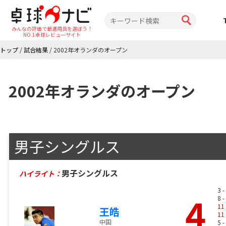
みんなの評価で最適用具を選ぼう！
NO.1卓球レビューサイト
トップ
/
試合結果
/
2002年オランダのオープン
2002年オランダのオープン
男子シングルス
男子シングルス
ハイライト：
3 -
4
8 -
11
王皓
11
中国
5 -