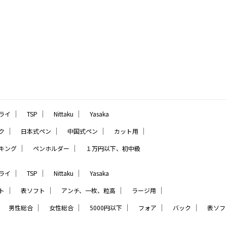
｜
｜
｜
ライ
TSP
Nittaku
Yasaka
｜
｜
｜
｜
ク
日本式ペン
中国式ペン
カット用
｜
｜
キング
ペンホルダー
１万円以下、初中級
｜
｜
｜
ライ
TSP
Nittaku
Yasaka
｜
｜
｜
｜
ト
表ソフト
アンチ、一枚、粒高
ラージ用
｜
｜
｜
｜
｜
｜
男性総合
女性総合
5000円以下
フォア
バック
表ソフ