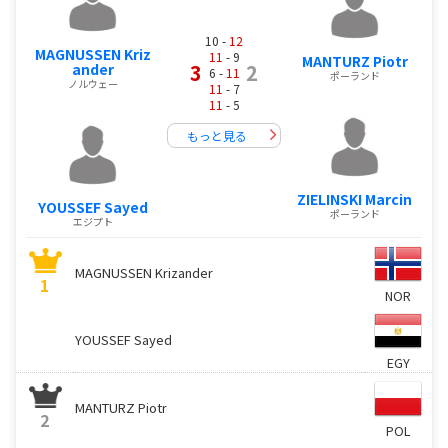
10 -
12
MAGNUSSEN Kriz
11
- 9
MANTURZ Piotr
3
2
ander
6 -
11
ポーランド
ノルウェー
11
- 7
11
- 5
もっと見る
ZIELINSKI Marcin
YOUSSEF Sayed
ポーランド
エジプト
MAGNUSSEN Krizander
1
NOR
YOUSSEF Sayed
EGY
MANTURZ Piotr
2
POL