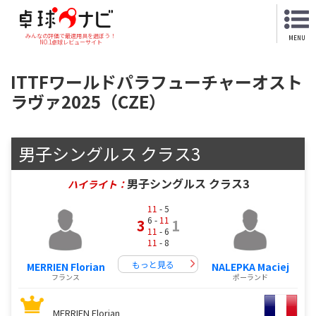
みんなの評価で最適用具を選ぼう！
MENU
NO.1卓球レビューサイト
ITTFワールドパラフューチャーオスト
ラヴァ2025（CZE）
男子シングルス クラス3
男子シングルス クラス3
ハイライト：
11
- 5
6 -
11
3
1
11
- 6
11
- 8
もっと見る
MERRIEN Florian
NALEPKA Maciej
フランス
ポーランド
MERRIEN Florian