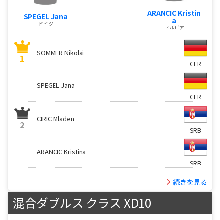
ARANCIC Kristin
SPEGEL Jana
a
ドイツ
セルビア
SOMMER Nikolai
1
GER
SPEGEL Jana
GER
CIRIC Mladen
2
SRB
ARANCIC Kristina
SRB
続きを見る
混合ダブルス クラス XD10