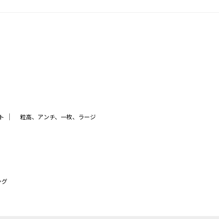
｜
ト
粒高、アンチ、一枚、ラージ
ング