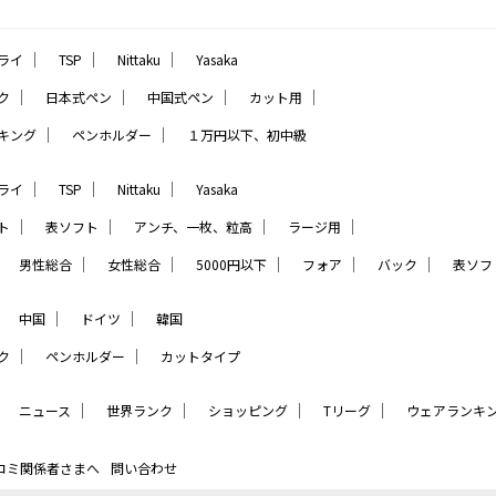
｜
｜
｜
ライ
TSP
Nittaku
Yasaka
｜
｜
｜
｜
ク
日本式ペン
中国式ペン
カット用
｜
｜
キング
ペンホルダー
１万円以下、初中級
｜
｜
｜
ライ
TSP
Nittaku
Yasaka
｜
｜
｜
｜
ト
表ソフト
アンチ、一枚、粒高
ラージ用
｜
｜
｜
｜
｜
｜
男性総合
女性総合
5000円以下
フォア
バック
表ソフ
｜
｜
｜
中国
ドイツ
韓国
｜
｜
ク
ペンホルダー
カットタイプ
｜
｜
｜
｜
｜
ニュース
世界ランク
ショッピング
Tリーグ
ウェアランキ
コミ関係者さまへ
問い合わせ