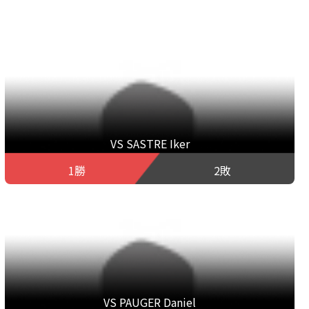
VS SASTRE Iker
1勝
2敗
VS PAUGER Daniel