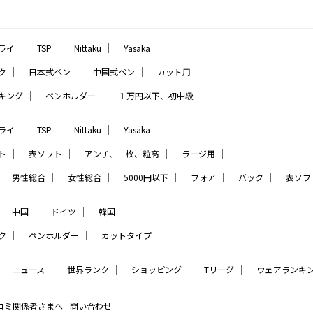
｜
｜
｜
ライ
TSP
Nittaku
Yasaka
｜
｜
｜
｜
ク
日本式ペン
中国式ペン
カット用
｜
｜
キング
ペンホルダー
１万円以下、初中級
｜
｜
｜
ライ
TSP
Nittaku
Yasaka
｜
｜
｜
｜
ト
表ソフト
アンチ、一枚、粒高
ラージ用
｜
｜
｜
｜
｜
｜
男性総合
女性総合
5000円以下
フォア
バック
表ソフ
｜
｜
｜
中国
ドイツ
韓国
｜
｜
ク
ペンホルダー
カットタイプ
｜
｜
｜
｜
｜
ニュース
世界ランク
ショッピング
Tリーグ
ウェアランキ
コミ関係者さまへ
問い合わせ