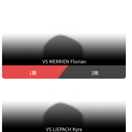
VS MERRIEN Florian
1勝
3敗
VS LIEPACH Kyra