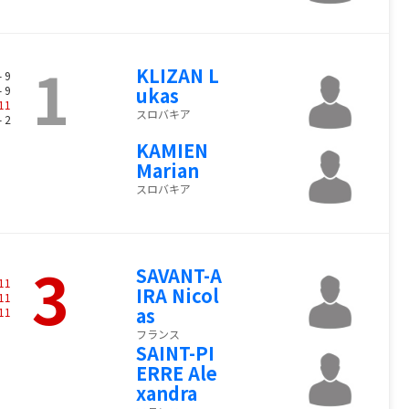
1
KLIZAN L
- 9
- 9
ukas
11
スロバキア
- 2
KAMIEN
Marian
スロバキア
3
SAVANT-A
11
IRA Nicol
11
as
11
フランス
SAINT-PI
ERRE Ale
xandra