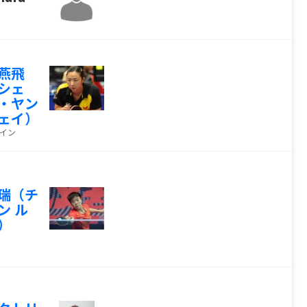
燕飛
シェ
・ヤン
ェイ）
イン
瑞（チ
ン ル
）