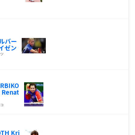
ルバー
イゼン
ツ
TRBIKO
 Renat
コ
TH Kri