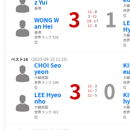
z Yui
大韓
3
1
香港
世界
11
- 8
位
3 -
11
WONG W
19
- 17
LE
an Hei
11
- 8
H
香港
大韓
世界ランク 926
世界
位
位
ベスト16
（2023-09-21 11:15）
CHOI Seo
KI
yeon
eu
大韓民国
大韓
3
0
世界ランク 249
世界
11
- 3
位
位
11
- 7
LEE Hyeo
KI
11
- 5
nho
h
大韓民国
大韓
世界ランク 301
世界
位
位