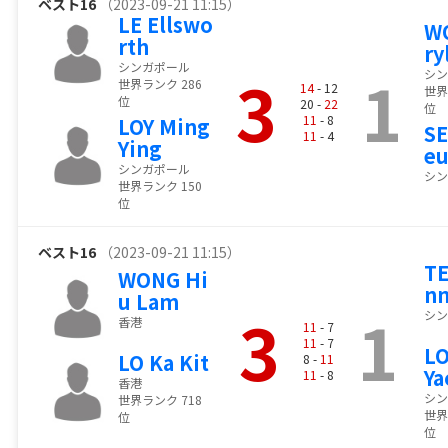
ベスト16
（2023-09-21 11:15）
LE Ellswo
W
rth
ry
シンガポール
3
1
シン
世界ランク 286
14
- 12
世界
位
20 -
22
位
11
- 8
LOY Ming
S
11
- 4
Ying
e
シンガポール
シン
世界ランク 150
位
ベスト16
（2023-09-21 11:15）
TE
WONG Hi
n
u Lam
3
1
シン
香港
11
- 7
11
- 7
LO
LO Ka Kit
8 -
11
Ya
11
- 8
香港
シン
世界ランク 718
世界
位
位