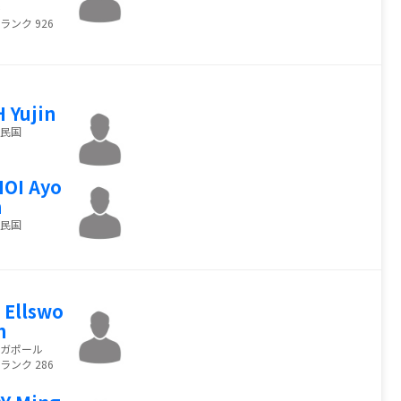
ランク 926
 Yujin
民国
OI Ayo
n
民国
 Ellswo
h
ガポール
ランク 286