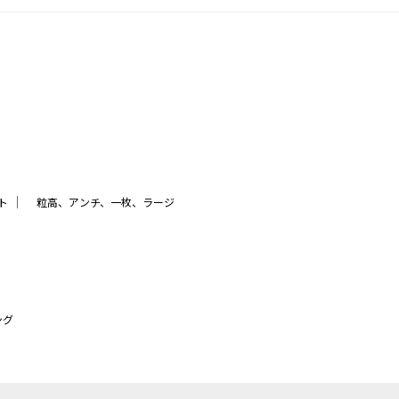
｜
ト
粒高、アンチ、一枚、ラージ
ング