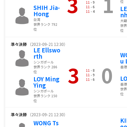
3
1
位
11
- 9
SHIH Jia-
11
- 6
LE
11
- 4
Hong
n
台湾
大韓
世界ランク 792
世界
位
位
準々決勝
（2023-09-21 12:30）
LE Ellswo
W
rth
u
シンガポール
3
0
世界ランク 286
香港
11
- 8
位
11
- 9
LO
LOY Ming
11
- 6
Ying
香港
世界
シンガポール
位
世界ランク 150
位
準々決勝
（2023-09-21 12:30）
KI
WONG Ts
e