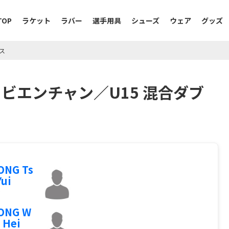
TOP
ラケット
ラバー
選手用具
シューズ
ウェア
グッズ
ルス
ー ビエンチャン／U15 混合ダブ
ONG Ts
Yui
ONG W
 Hei