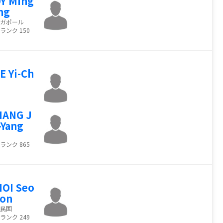
Y Ming
ng
ガポール
ランク 150
E Yi-Ch
n
HANG J
-Yang
ランク 865
OI Seo
eon
民国
ランク 249