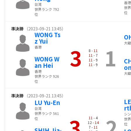
香港
台湾
世界
世界ランク 792
位
位
準決勝
（2023-09-21 13:45）
WONG Ts
OH
z Yui
大韓
3
1
香港
8 -
11
11
- 7
WONG W
CH
11
- 9
an Hei
11
- 9
o
香港
大韓
世界ランク 926
位
準決勝
（2023-09-21 13:45）
LE
LU Yu-En
rt
台湾
世界ランク 561
シン
3
2
11
- 4
位
世界
12 -
14
位
7 -
11
SHIH Jia-