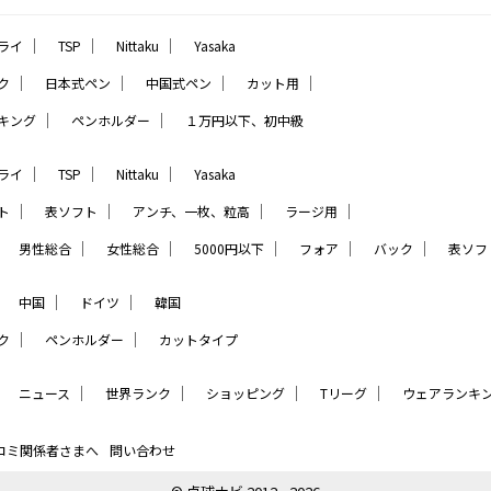
｜
｜
｜
ライ
TSP
Nittaku
Yasaka
｜
｜
｜
｜
ク
日本式ペン
中国式ペン
カット用
｜
｜
キング
ペンホルダー
１万円以下、初中級
｜
｜
｜
ライ
TSP
Nittaku
Yasaka
｜
｜
｜
｜
ト
表ソフト
アンチ、一枚、粒高
ラージ用
｜
｜
｜
｜
｜
｜
男性総合
女性総合
5000円以下
フォア
バック
表ソフ
｜
｜
｜
中国
ドイツ
韓国
｜
｜
ク
ペンホルダー
カットタイプ
｜
｜
｜
｜
｜
ニュース
世界ランク
ショッピング
Tリーグ
ウェアランキ
コミ関係者さまへ
問い合わせ