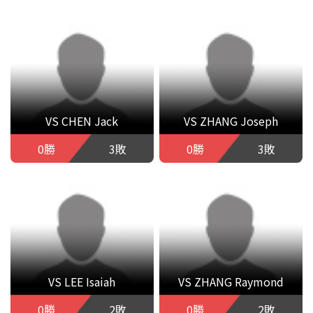
VS CHEN Jack
VS ZHANG Joseph
0勝
3敗
0勝
3敗
VS LEE Isaiah
VS ZHANG Raymond
0勝
2敗
0勝
2敗