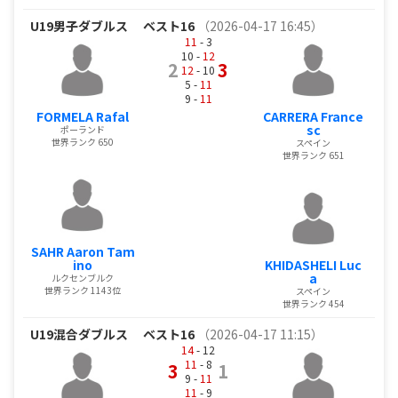
U19男子ダブルス
ベスト16
（2026-04-17 16:45）
11
- 3
10 -
12
2
3
12
- 10
5 -
11
9 -
11
FORMELA Rafal
CARRERA France
sc
ポーランド
世界ランク 650
スペイン
世界ランク 651
SAHR Aaron Tam
ino
KHIDASHELI Luc
a
ルクセンブルク
世界ランク 1143位
スペイン
世界ランク 454
U19混合ダブルス
ベスト16
（2026-04-17 11:15）
14
- 12
11
- 8
3
1
9 -
11
11
- 9