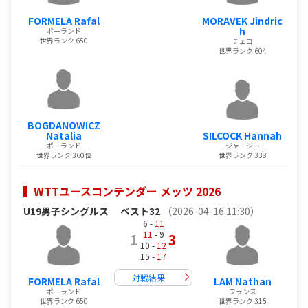
FORMELA Rafal
MORAVEK Jindric
h
ポーランド
世界ランク 650
チェコ
世界ランク 604
BOGDANOWICZ
Natalia
SILCOCK Hannah
ポーランド
ジャージー
世界ランク 360位
世界ランク 338
WTTユースコンテンダー メッツ 2026
U19男子シングルス
ベスト32
（2026-04-16 11:30）
6 -
11
11
- 9
1
3
10 -
12
15 -
17
対戦結果
FORMELA Rafal
LAM Nathan
ポーランド
フランス
世界ランク 650
世界ランク 315