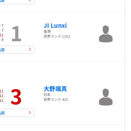
結果
1
JI Lunxi
- 7
- 7
香港
11
世界ランク 1202
- 5
結果
3
大野颯真
11
日本
11
世界ランク 425
11
結果