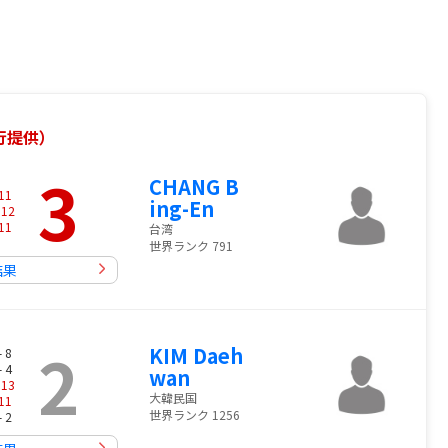
銀行提供）
3
CHANG B
11
ing-En
-
12
11
台湾
世界ランク 791
結果
2
KIM Daeh
- 8
- 4
wan
-
13
大韓民国
11
世界ランク 1256
- 2