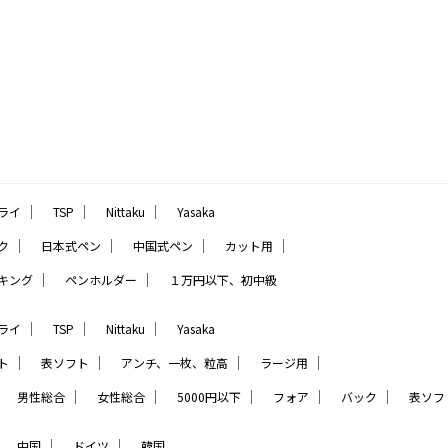
｜
｜
｜
ライ
TSP
Nittaku
Yasaka
｜
｜
｜
｜
ク
日本式ペン
中国式ペン
カット用
｜
｜
キング
ペンホルダー
１万円以下、初中級
｜
｜
｜
ライ
TSP
Nittaku
Yasaka
｜
｜
｜
｜
ト
表ソフト
アンチ、一枚、粒高
ラージ用
｜
｜
｜
｜
｜
｜
男性総合
女性総合
5000円以下
フォア
バック
表ソフ
｜
｜
｜
中国
ドイツ
韓国