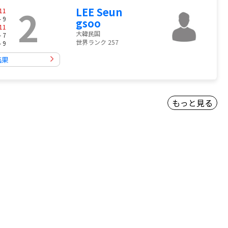
2
LEE Seun
11
- 9
gsoo
11
大韓民国
- 7
世界ランク 257
- 9
結果
もっと見る