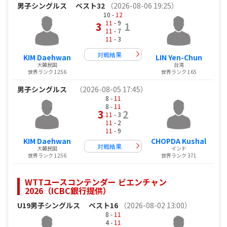
男子シングルス
ベスト32
（2026-08-06 19:25）
10 -
12
11
- 9
3
1
11
- 7
11
- 3
対戦結果
KIM Daehwan
LIN Yen-Chun
大韓民国
台湾
世界ランク 1256
世界ランク 165
男子シングルス
（2026-08-05 17:45）
8 -
11
8 -
11
3
2
11
- 3
11
- 2
11
- 9
KIM Daehwan
CHOPDA Kushal
対戦結果
大韓民国
インド
世界ランク 1256
世界ランク 371
WTTユースコンテンダー ビエンチャン
2026（ICBC銀行提供）
U19男子シングルス
ベスト16
（2026-08-02 13:00）
8 -
11
4 -
11