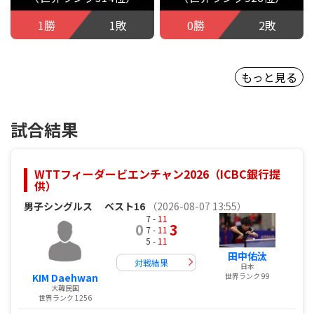
1勝
1敗
0勝
2敗
もっと見る
試合結果
WTTフィーダービエンチャン2026（ICBC銀行提
供）
男子シングルス
ベスト16
（2026-08-07 13:55）
7 -
11
0
3
7 -
11
5 -
11
田中佑汰
対戦結果
日本
KIM Daehwan
世界ランク 99
大韓民国
世界ランク 1256