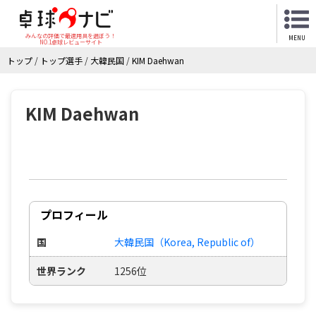
みんなの評価で最適用具を選ぼう！
MENU
NO.1卓球レビューサイト
トップ
/
トップ選手
/
大韓民国
/
KIM Daehwan
KIM Daehwan
プロフィール
国
大韓民国（Korea, Republic of）
世界ランク
1256位