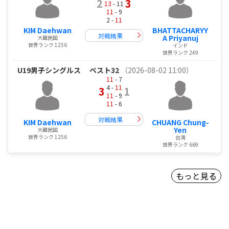
2
3
13
- 11
11
- 9
2 -
11
KIM Daehwan
BHATTACHARYY
対戦結果
A Priyanuj
大韓民国
世界ランク 1256
インド
世界ランク 249
U19男子シングルス
ベスト32
（2026-08-02 11:00）
11
- 7
4 -
11
3
1
11
- 9
11
- 6
対戦結果
KIM Daehwan
CHUANG Chung-
Yen
大韓民国
世界ランク 1256
台湾
世界ランク 669
もっと見る