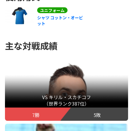
ユニフォーム
シャツ コットン・オービ
ット
主な対戦成績
VS キリル・スカチコフ
（世界ランク387位）
7勝
5敗