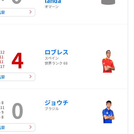
landa
オマーン
結果
4
ロブレス
-
12
11
スペイン
11
世界ランク 68
-
17
結果
0
ジョウチ
- 8
 11
ブラジル
- 9
- 8
結果