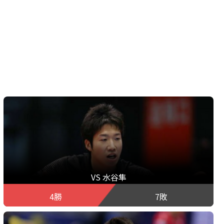
VS 水谷隼
4勝
7敗