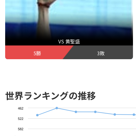
VS 黄聖盛
5勝
3敗
世界ランキングの推移
462
522
582