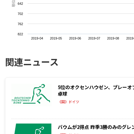
順位
642
702
762
822
2019-04
2019-05
2019-06
2019-07
2019-08
2019
関連ニュース
5位のオクセンハウゼン、プレーオフ
卓球
《国》ドイツ
バウムが2得点 昨季3勝のみのグレン