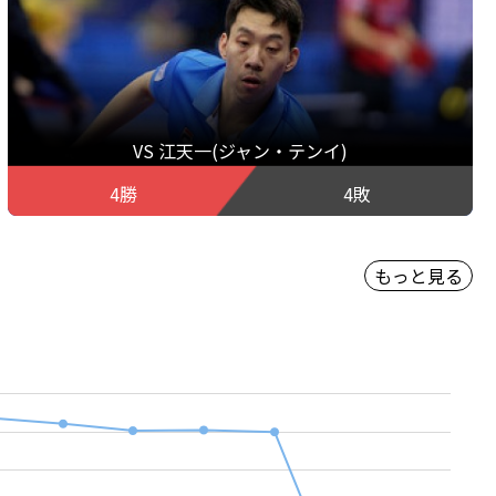
VS 江天一(ジャン・テンイ)
4勝
4敗
もっと見る