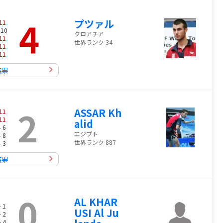
4
プツァル
11
 10
クロアチア
11
世界ランク 34
11
11
結果
2
ASSAR Kh
11
11
alid
- 6
エジプト
- 8
世界ランク 887
- 3
結果
0
AL KHAR
- 1
USI Al Ju
- 2
- 4