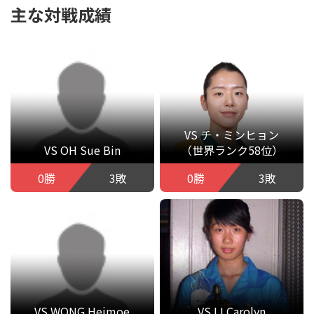
主な対戦成績
VS チ・ミンヒョン
VS OH Sue Bin
（世界ランク58位）
0勝
3敗
0勝
3敗
VS WONG Heimoe
VS LI Carolyn