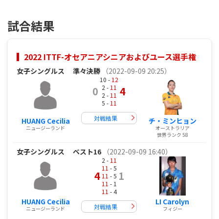
試合結果
2022 ITTF-オセアニアシニアおよびユース選手権
女子シングルス
準々決勝
（2022-09-09 20:25）
10 -
12
2 -
11
0
4
2 -
11
5 -
11
対戦結果
HUANG Cecilia
チ・ミンヒョン
ニュージーランド
オーストラリア
世界ランク 58
女子シングルス
ベスト16
（2022-09-09 16:40）
2 -
11
11
- 5
4
1
11
- 5
11
- 1
11
- 4
HUANG Cecilia
LI Carolyn
対戦結果
ニュージーランド
フィジー