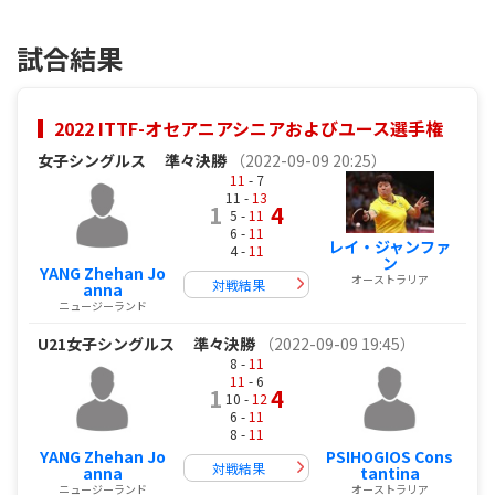
試合結果
2022 ITTF-オセアニアシニアおよびユース選手権
女子シングルス
準々決勝
（2022-09-09 20:25）
11
- 7
11 -
13
1
4
5 -
11
6 -
11
レイ・ジャンファ
4 -
11
ン
YANG Zhehan Jo
オーストラリア
対戦結果
anna
ニュージーランド
U21女子シングルス
準々決勝
（2022-09-09 19:45）
8 -
11
11
- 6
1
4
10 -
12
6 -
11
8 -
11
YANG Zhehan Jo
PSIHOGIOS Cons
対戦結果
anna
tantina
ニュージーランド
オーストラリア