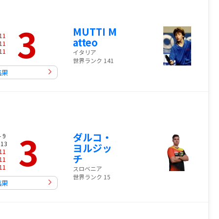
3
MUTTI M
11
atteo
11
11
イタリア
世界ランク 141
結果
3
ダルコ・
- 9
 13
ヨルジッ
11
チ
11
11
スロベニア
世界ランク 15
結果