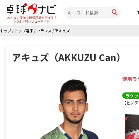
みんなの評価で最適用具を選ぼう！
NO.1卓球レビューサイト
トップ
/
トップ選手
/
フランス
/
アキュズ
アキュズ（AKKUZU Can）
使用ラ
ラケッ
【ヒノテ