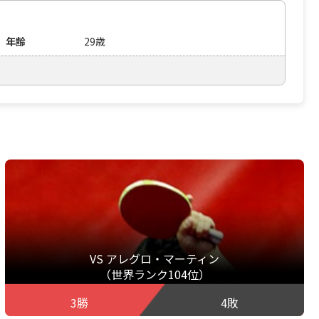
年齢
29歳
VS アレグロ・マーティン
（世界ランク104位）
3勝
4敗