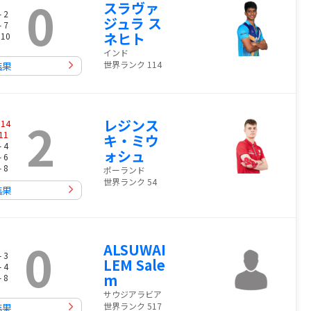
0
スラヴァ
- 2
ジュラ ス
- 7
ネヒト
 10
インド
世界ランク 114
結果
2
レジンス
-
14
11
キ・ミウ
- 4
ォシュ
- 6
- 8
ポーランド
世界ランク 54
結果
0
ALSUWAI
- 3
LEM Sale
- 4
m
- 8
サウジアラビア
世界ランク 517
結果