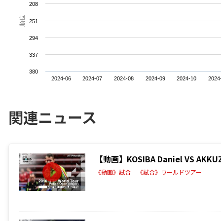
208
順位
251
294
337
380
2024-06
2024-07
2024-08
2024-09
2024-10
2024
関連ニュース
【動画】KOSIBA Daniel VS AK
《動画》試合
《試合》ワールドツアー