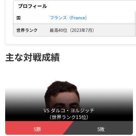
プロフィール
国
フランス（France）
世界ランク
最高40位（2023年7月）
主な対戦成績
VS ダルコ・ヨルジッチ
（世界ランク15位）
5勝
5敗