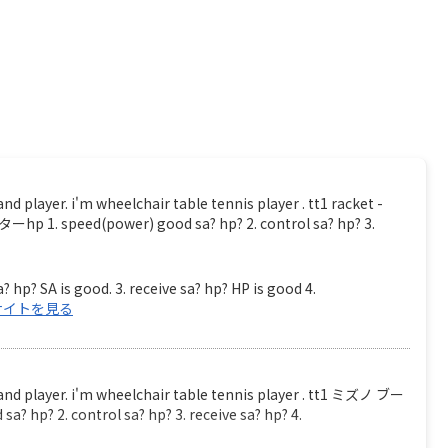
. i'm wheelchair table tennis player . tt1 racket -
 speed(power) good sa? hp? 2. control sa? hp? 3.
? hp? SA is good. 3. receive sa? hp? HP is good 4.
サイトを見る
er. i'm wheelchair table tennis player . tt1 ミズノ ブー
? 2. control sa? hp? 3. receive sa? hp? 4.