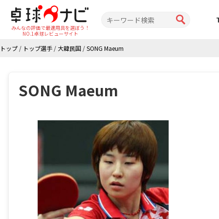
みんなの評価で最適用具を選ぼう！
NO.1卓球レビューサイト
トップ
/
トップ選手
/
大韓民国
/
SONG Maeum
SONG Maeum