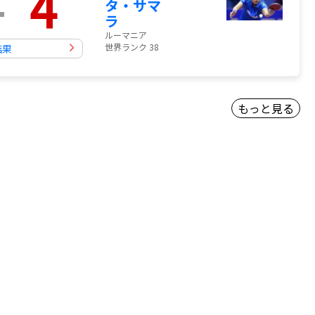
-
4
タ・サマ
ラ
ルーマニア
世界ランク 38
結果
もっと見る