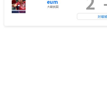
2
eum
大韓民国
対戦