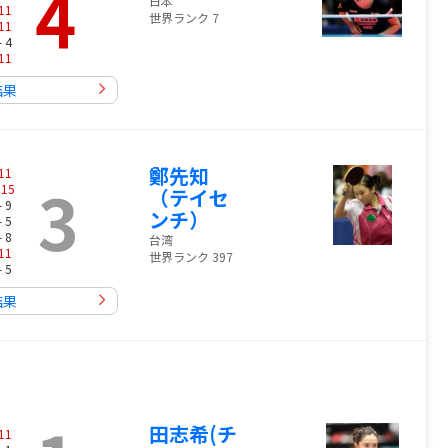
4
日本
11
世界ランク 7
11
- 4
11
結果
鄭先知
11
3
-
15
（テイセ
- 9
ンチ）
- 5
- 8
台湾
11
世界ランク 397
- 5
結果
田志希(チ
11