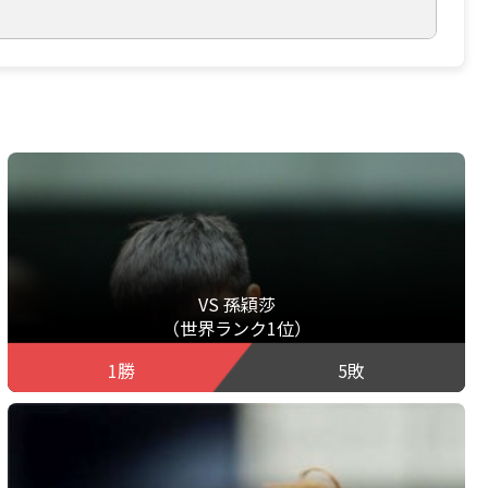
VS 孫穎莎
（世界ランク1位）
1勝
5敗