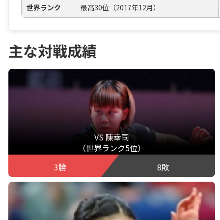
世界ランク
最高30位（2017年12月）
主な対戦成績
VS 陳幸同
（世界ランク5位）
3勝
8敗