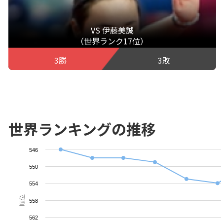
VS 伊藤美誠
（世界ランク17位）
3勝
3敗
世界ランキングの推移
546
550
554
順位
558
562