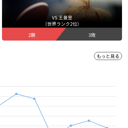
VS 王曼昱
（世界ランク2位）
2勝
3敗
もっと見る