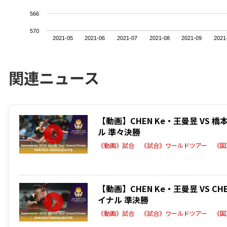
566
570
2021-05
2021-06
2021-07
2021-08
2021-09
2021
関連ニュース
【動画】CHEN Ke・王曼昱 VS
ル 準々決勝
《動画》試合
《試合》ワールドツアー
《国
【動画】CHEN Ke・王曼昱 VS C
イナル 準決勝
《動画》試合
《試合》ワールドツアー
《国