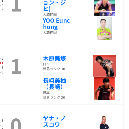
1
- 1
ョン・ジ
- 4
ヒ)
- 5
大韓民国
YOO Eunc
hong
大韓民国
1
木原美悠
- 6
11
日本
- 8
世界ランク 30
- 9
長﨑美柚
（長崎）
日本
世界ランク 20
0
ヤナ・ノ
- 9
スコワ
- 5