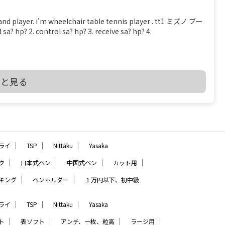
er. i'm wheelchair table tennis player . tt1 ミズノ ブー
? 2. control sa? hp? 3. receive sa? hp? 4.
を見る
っと見る
2 THE LAWS OF TABLE TENNIS
_CHPT_2.pdf 2.4.2 At least 85% of the blade by thickness
e blade may be reinforced with fibrous material such as
all not be thicker than 7.5% of the total thickness or
｜
｜
｜
ライ
TSP
Nittaku
Yasaka
少なくとも、ブレード（ボールを打つ、平らな部分）の厚さで 85% は天然木材でな
、グラスファイバー あるいは 圧縮紙などの線維状物質（線維
｜
｜
｜
｜
ク
日本式ペン
中国式ペン
カット用
も超えてはならない ――――――――――――――――――――――――― を読み、疑問だったの
｜
｜
キング
ペンホルダー
１万円以下、初中級
ことでした ブレードの厚さで 85% は天然木材でなくてはならな
５枚合板で 15 / 4 ＝ 3.75% 以下 ７枚合板で 15 / 6 ＝ 2.5% 以
とです でも、2枚合板なら接着層 15% もありえますね 【質
｜
｜
｜
ライ
TSP
Nittaku
Yasaka
（２）ペンラケットで フォア面に近い所に 厚い接着層を入れる想
｜
｜
｜
｜
ト
表ソフト
アンチ、一枚、粒高
ラージ用