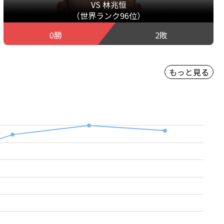
VS 林兆恒
（世界ランク96位）
0勝
2敗
もっと見る