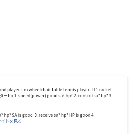
. i'm wheelchair table tennis player . tt1 racket -
 speed(power) good sa? hp? 2. control sa? hp? 3.
? hp? SA is good. 3. receive sa? hp? HP is good 4.
サイトを見る