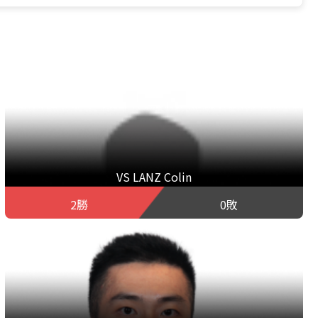
VS LANZ Colin
2勝
0敗