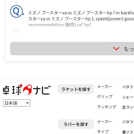
ミズノ ブースターsa vs ミズノ ブースターhp i'm backhand play
スターsa vs ミズノ ブースターhp 1. speed(power) good sa? hp
recommendation (勧告) sa? hp?
It's depend on just your feeling if you use it.
サイト
も
卓球のラケットに２枚合板なんてあるの？ ITTF の卓球ルールには 
http://www.ittf.com/ittf_handbook/2014/2014_EN_HBK
shall be of natural wood; an adhesive layer within th
carbon fibre, glass fibre or compressed paper, but sh
メーカー
バタフ
ラケットを探す
0.35mm, whichever is the smaller. 
くてはならない。ブレードの接着層はカーボンファイバー
グリップ
シェー
材）で補強しても構わないが、全体の厚さの7.5% あるいは 0.35mm いずれ
ランキング
全ラン
は 「２つある文のうち、２つ目は不要じゃない？」 って
い とすると、接着層の厚さは ３枚合板で 15 / 2 ＝ 7.5% 以下 
下 になるので、わざわざ書くこともないだろう？ というこ
メーカー
バタフ
ラバーを探す
問】 （１）卓球のラケットに２枚合板なんてあるの？ 
タイプ
裏ソフ
定をしたのでしょうか？