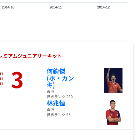
2014-10
2014-11
2014-12
Fプレミアムジュニアサーキット
3
何鈞傑
11
(ホ・カン
11
キ)
11
香港
世界ランク 290
林兆恒
香港
世界ランク 96