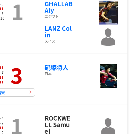
1
GHALLAB
- 3
11
Aly
- 9
エジプト
 10
LANZ Col
in
スイス
3
硴塚将人
11
- 7
日本
11
11
結果
1
ROCKWE
- 4
- 7
LL Samu
11
el
- 2