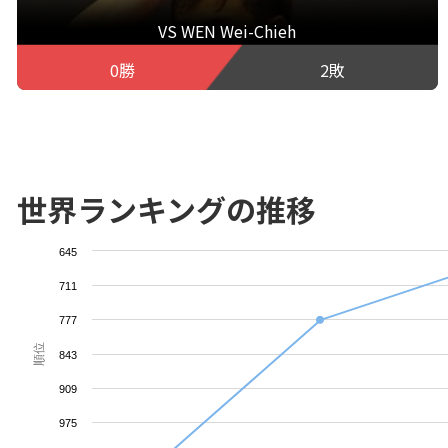
VS WEN Wei-Chieh
0勝
2敗
世界ランキングの推移
645
711
777
順位
843
909
975