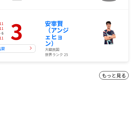
3
安宰賢
11
11
（アンジ
- 6
ェヒョ
11
ン）
結果
大韓民国
世界ランク 25
もっと見る