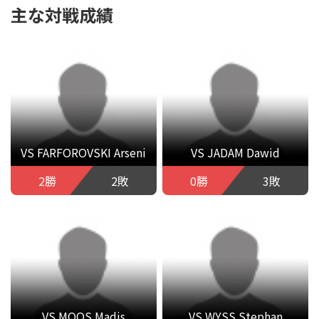
主な対戦成績
VS FARFOROVSKI Arseni
VS JADAM Dawid
2勝
2敗
0勝
3敗
VS MOOS Madis
VS WYSS Stephan