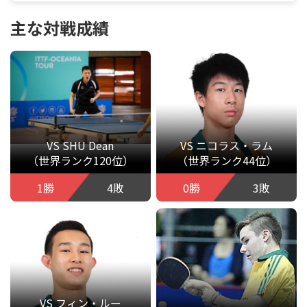
主な対戦成績
VS SHU Dean
VS ニコラス・ラム
（世界ランク120位）
（世界ランク44位）
1勝
4敗
0勝
3敗
VS フィン・ルー