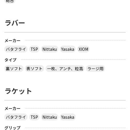
総合
ユニフォーム 赤 AAYE245 上着のみ です。 このサイ
トは安心できますか？ このサイト使ったことある
方、どうだったか教えて下さい。
ラバー
とりあえず安いの代引きにすれば？？？？
サイトを見る
メーカー
バタフライ
TSP
Nittaku
Yasaka
XIOM
３月２８日～島根県で行われた全国中学選抜卓球大
タイプ
会で販売されていた 背面に「loved table
裏ソフト
表ソフト
一枚、アンチ、粒高
ラージ用
tennis~」と書かれたデザインTシャツ どこで購入
できるか、ご存じないですか？
ラケット
多分大会Ｔシャツでしょう。 どこでも売ってないの
では？ その会場でしか買えませんので、 最後の方
はサイズごとに売り切れになるので、 欲しい場合は
午前中に購入した方が良いでしょう。 県大会より上
メーカー
の大会になるとこの様な商品が売られていますの
バタフライ
TSP
Nittaku
Yasaka
で、出られなくても見に行くといいと思います。
サイトを見る
グリップ