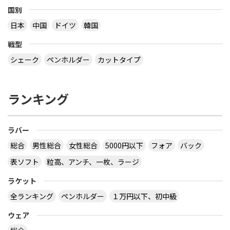
板で 15 / 6 ＝ 2.5% 以下 になるので、わざわざ書く
国別
こともないだろう？ ということです でも、2枚合板
日本
中国
ドイツ
韓国
なら接着層 15% もありえますね 【質問】 （１）卓
球のラケットに２枚合板なんてあるの？ （２）ペン
戦型
ラケットで フォア面に近い所に 厚い接着層を入れ
る想定をしたのでしょうか？
シェーク
ペンホルダー
カットタイプ
なぜ全ての接着層が同じ厚みであるという前提にな
っているのでしょう。 接着層の１つだけが極端に厚
ランキング
いケースもあり得ますよ。 ２枚合板、昔にあったセ
ンターカーボンっていうラケットは、カーボンが１
枚だけで板の枚数が偶数だったと思います。２枚合
ラバー
板だったか、４枚合板だったかは忘れましたが。
サイトを見る
総合
男性総合
女性総合
5000円以下
フォア
バック
表ソフト
粒高、アンチ、一枚、ラージ
ラケット
卓球の通販サイトについて教えて下さい。
全ランキング
ペンホルダー
１万円以下、初中級
http://table-tennis.ocnk.net/ こちらでユニフォー
ムのレプリカ買おうと思っています。 ちなみに、買
ウェア
おうと思っているのは Li-Ning リーニン 中国代表ユ
ニフォーム 黒 9209 上下 Li-Ning リーニン 中国代表