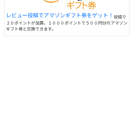
偽物うってるとこもあるので 海外のサイトって注意
レビュー投稿でアマゾンギフト券をゲット！
投稿で
しないと危ない 個人輸入とかしてオクで偽物うって
２０ポイントが加算。１０００ポイントで５００円分のアマゾン
る人もいるけど
サイトを見る
ギフト券と交換できます。
このユニフォーム着て練習に行くと周りの反応はど
うなりますか？ また、買う価値ありますか？
http://table-tennis.ocnk.net/product/7
黒色はあなたには似合わないと思います。(意味深
サイトを見る