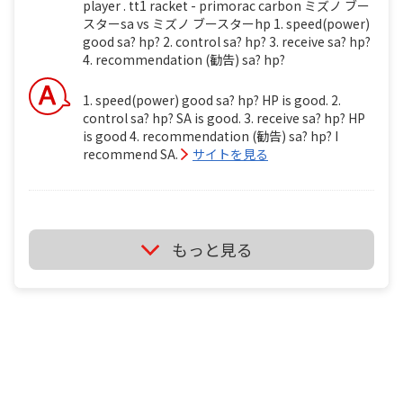
player . tt1 racket - primorac carbon ミズノ ブー
スターsa vs ミズノ ブースターhp 1. speed(power)
good sa? hp? 2. control sa? hp? 3. receive sa? hp?
4. recommendation (勧告) sa? hp?
1. speed(power) good sa? hp? HP is good. 2.
control sa? hp? SA is good. 3. receive sa? hp? HP
is good 4. recommendation (勧告) sa? hp? I
recommend SA.
サイトを見る
ミズノ ブースターsa vs ミズノ ブースターhp i'm
もっと見る
backhand player. i'm wheelchair table tennis
player . tt1 ミズノ ブースターsa vs ミズノ ブースタ
ーhp 1. speed(power) good sa? hp? 2. control sa?
hp? 3. receive sa? hp? 4. recommendation (勧告)
sa? hp?
It's depend on just your feeling if you use it.
サイトを見る