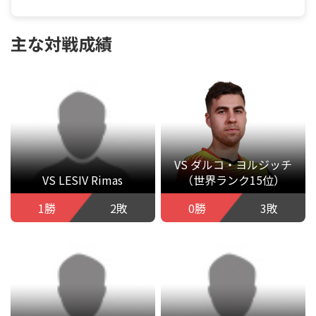
主な対戦成績
VS ダルコ・ヨルジッチ
VS LESIV Rimas
（世界ランク15位）
1勝
2敗
0勝
3敗