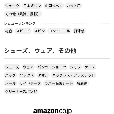
シェーク
日本式ペン
中国式ペン
カット用
その他（異質、反転）
virtual table tennisというアプリについてです。
サーブから回転(カーブなど)をかけるのってどうや
レビューランキング
ってやるんですか？ 相手のきたボールに対してなら
総合
スピード
スピン
コントロール
打球感
出来ますが、サーブからはできません 。 もしかし
たら、課金したラケットでしかでき無いのですか？
シューズ、ウェア、その他
カテ違いですが・・ 攻略サイトには スピンは相手
のコートに球があるときに自分のラケット付近をダ
ブルタップ！する と書いてありますのでやっぱり
ダブルタップではないでしょうか・・・
シューズ
ウェア
パンツ・ショーツ
シャツ
ケース
サイトを見る
バッグ
ソックス
タオル
ネックレス・ブレスレット
ボール
サイドテープ
ラバー保護シート
接着剤
クリーナースポンジ
CUSTOM TABLE TENNIS というサイトでラバーを
購入したいのですが
http://www.customtabletennis.co.uk/ですが この
サイトは日本からでも購入できますか？ また個人
情報は英語で入力する必要があるのでしょうか？