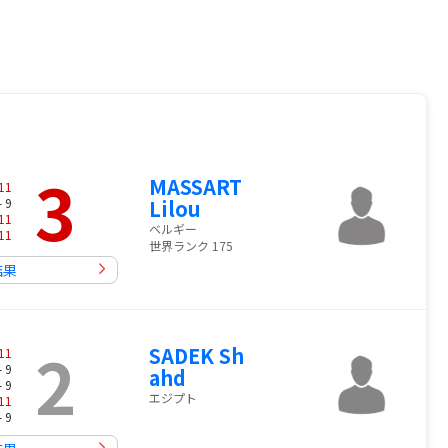
3
MASSART
11
- 9
Lilou
11
ベルギー
11
世界ランク 175
結果
2
SADEK Sh
11
- 9
ahd
- 9
エジプト
11
- 9