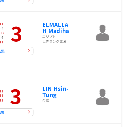
結果
3
ELMALLA
11
- 4
H Madiha
-
12
エジプト
- 6
世界ランク 816
11
結果
3
LIN Hsin-
11
Tung
11
11
台湾
結果