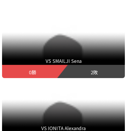
VS SMAILJI Sena
0勝
2敗
VS IONITA Alexandra