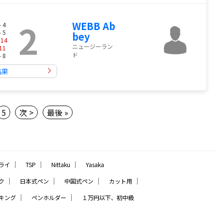
2
WEBB Ab
- 4
- 5
bey
-
14
ニュージーラン
11
ド
- 8
結果
5
次 >
最後 »
｜
｜
｜
ライ
TSP
Nittaku
Yasaka
｜
｜
｜
｜
ク
日本式ペン
中国式ペン
カット用
｜
｜
キング
ペンホルダー
１万円以下、初中級