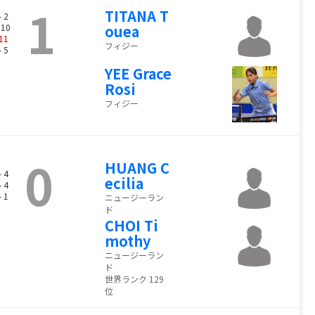
1
TITANA T
- 2
 10
ouea
11
フィジー
- 5
YEE Grace
Rosi
フィジー
0
HUANG C
- 4
ecilia
- 4
- 1
ニュージーラン
ド
CHOI Ti
mothy
ニュージーラン
ド
世界ランク 129
位