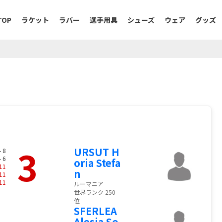
TOP
ラケット
ラバー
選手用具
シューズ
ウェア
グッズ
3
URSUT H
- 8
- 6
oria Stefa
11
n
11
11
ルーマニア
世界ランク 250
位
SFERLEA
Alesia So