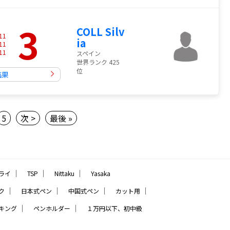
3
COLL Silv
11
ia
11
11
スペイン
世界ランク 425
位
結果
5
次 >
最後 »
｜
｜
｜
ライ
TSP
Nittaku
Yasaka
｜
｜
｜
｜
ク
日本式ペン
中国式ペン
カット用
｜
｜
キング
ペンホルダー
１万円以下、初中級