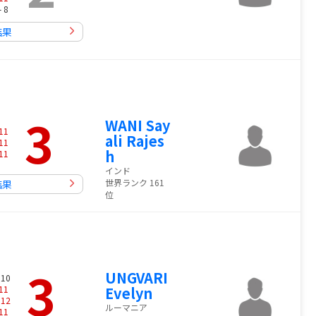
- 8
結果
3
WANI Say
11
ali Rajes
11
h
11
インド
世界ランク 161
結果
位
3
UNGVARI
 10
11
Evelyn
-
12
ルーマニア
11